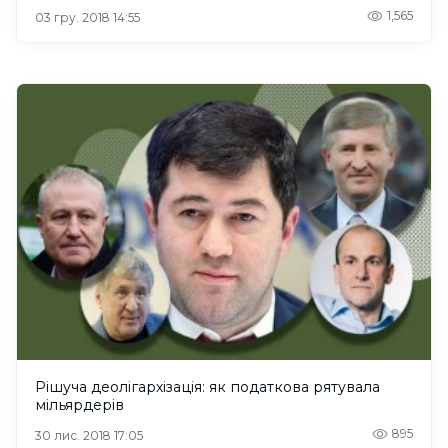
1,565
03 гру. 2018 14:55
Рішуча деолігархізація: як податкова рятувала
мільярдерів
895
30 лис. 2018 17:05