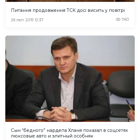
Питання продовження ТСК досі висить у повітрі
960
26 лют. 2019 12:37
Сын “бедного” нардепа Хланя показал в соцсетях
люксовые авто и элитный особняк