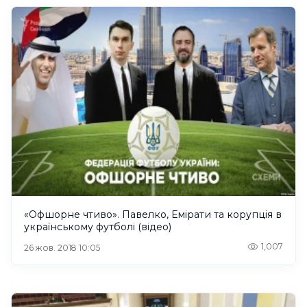
«Офшорне чтиво». Павелко, Емірати та корупція в
українському футболі (відео)
1,007
26 жов. 2018 10:05