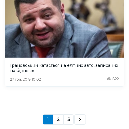
Грановський катається на елітних авто, записаних
на бідняків
822
27 тра. 2018 10:02
1
2
3