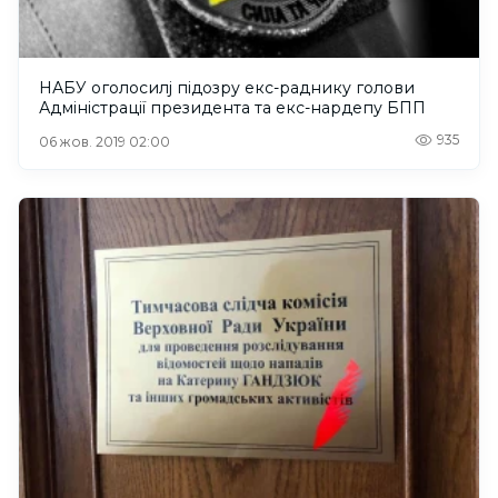
НАБУ оголосилj підозру екс-раднику голови
Адміністрації президента та екс-нардепу БПП
935
06 жов. 2019 02:00