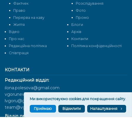
Фактчек
Розслідування
Право
Фото
Перерва на каву
Промо
Життя
Блоги
Відео
Архів
Про нас
Контакти
Редакційна політика
Політика конфіденційності
Cпівпраця
КОНТАКТИ
Редакційний відділ:
ilona.polesova@gmail.com
vgorunews@gmail.com
Ми використовуємо cookies для покращення сайту.
lvgoru@gmail.com
team@vgoru.org
Приймаю
Відхилити
Налаштування
Відділ продажів:
partnership@vgoru.org
oleksiylehen@vgoru.org