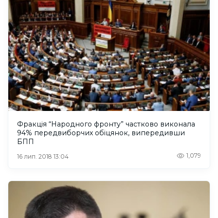
Фракція “Народного фронту” частково виконала
94% передвиборчих обіцянок, випередивши
БПП
1,079
16 лип. 2018 13:04