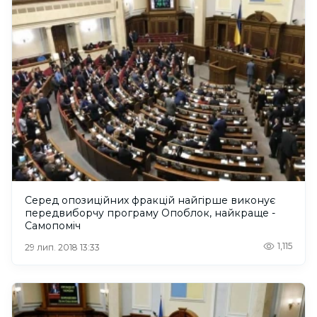
Серед опозиційних фракцій найгірше виконує
передвиборчу програму Опоблок, найкраще -
Самопоміч
1,115
29 лип. 2018 13:33