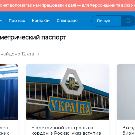
онат допомагає нам працювати й далі — для Херсонщини та всієї Ук
и
Про нас
Контакти
Cпівпраця
ометрический паспорт
знайдено 12 статті
ость
Біометричний контроль на
Въезд
ских
кордоні з Росією: указ вступив
биом