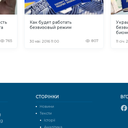
сть
Как будет работать
Укра
та
безвизовый режим
безв
биом
МИД
765
807
30 кві. 2016 11:00
11 січ.
СТОРІНКИ
ВГ
Новини
Тексти
g
rg
Історії
Аналітика