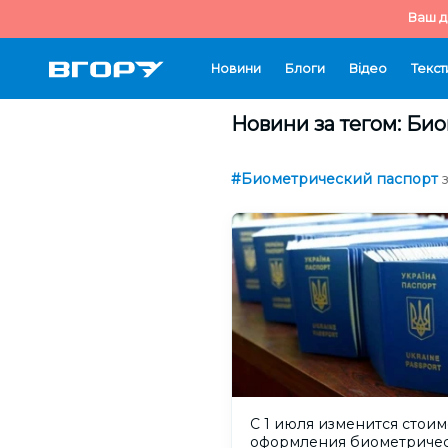
Ваш д
Новини
Блоги
Відео
Текст
Новини за тегом: Би
#Биометрический паспорт
С 1 июля изменится стоим
оформления биометриче