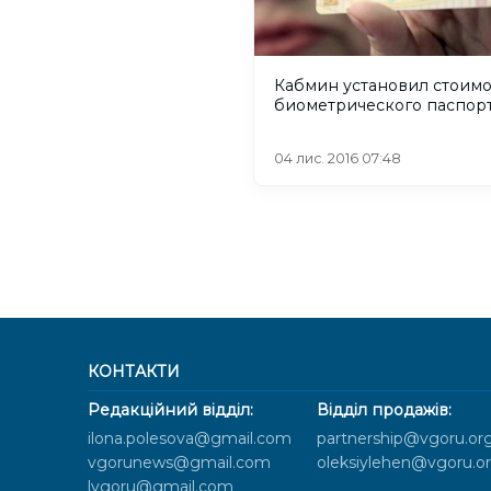
Кабмин установил стоимо
биометрического паспор
04 лис. 2016 07:48
КОНТАКТИ
Редакційний відділ:
Відділ продажів:
ilona.polesova@gmail.com
partnership@vgoru.or
vgorunews@gmail.com
oleksiylehen@vgoru.o
lvgoru@gmail.com