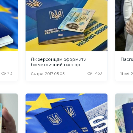
Як херсонцям оформити
Паспо
біометричний паспорт
713
1,459
04 тра. 2017 05:05
11 кві. 