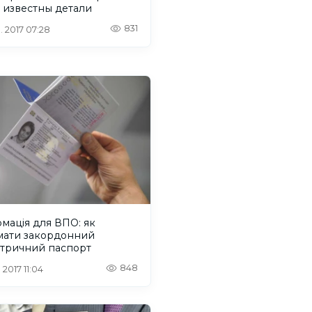
 известны детали
831
. 2017 07:28
мація для ВПО: як
мати закордонний
етричний паспорт
848
 2017 11:04