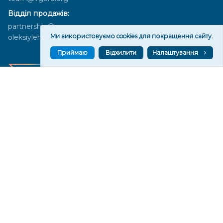
Відділ продажів:
partnership@vgoru.org
Ми використовуємо cookies для покращення сайту.
oleksiylehen@vgoru.org
Приймаю
Відхилити
Налаштування
Засновник медіа «Вгору» Благодійна організація «Фонд
милосердя та здоров'я», ознака неприбутковості - 0036 згідно з
рішенням № 17210346001335 від 06.12.2016 року. Код ЄДРПОУ:
01497439. Основна діяльність – захист прав людини, кампанії
едвокасі, інформаційні кампанії. Місія БО «Фонд милосердя та
здоров’я» – сприяти зміцненню поваги до людської гідності та
прав людини в українському суспільстві, давати знання і надихати
громадян України на активні і відповідальні дії для реалізації
принципів верховенства права і утвердження демократичних
цінностей. Керівними органами БО «Фонд милосердя та
здоров’я» є: загальні збори та правління на чолі з головою
правління. Управління поточною діяльністю здійснює
виконавчий директор – Алла Тютюнник.
© 2026 Медіаплатформа "Вгору". Використання матеріалів сайту