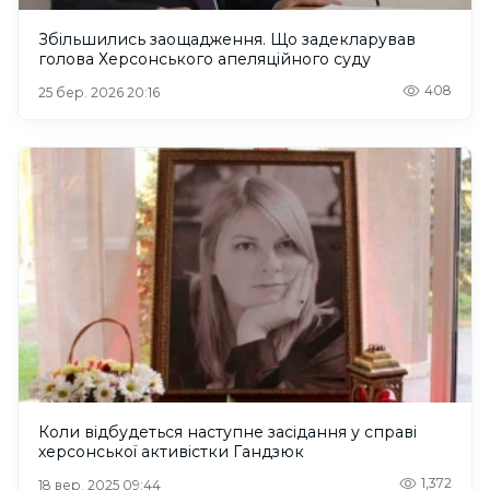
Збільшились заощадження. Що задекларував
голова Херсонського апеляційного суду
408
25 бер. 2026 20:16
Коли відбудеться наступне засідання у справі
херсонської активістки Гандзюк
1,372
18 вер. 2025 09:44