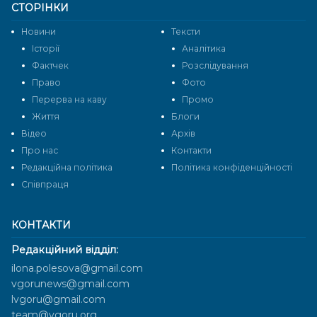
СТОРІНКИ
Новини
Тексти
Історії
Аналітика
Фактчек
Розслідування
Право
Фото
Перерва на каву
Промо
Життя
Блоги
Відео
Архів
Про нас
Контакти
Редакційна політика
Політика конфіденційності
Cпівпраця
КОНТАКТИ
Редакційний відділ:
ilona.polesova@gmail.com
vgorunews@gmail.com
lvgoru@gmail.com
team@vgoru.org