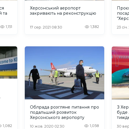
ся
Херсонський аеропорт
Проєк
й та
закривають на реконструкцію
посад
“Херс
міль
1,151
1,382
17 сер. 2021 08:30
23 січ.
ця
Облрада розгляне питання про
З Хер
подальший розвиток
буде 
Херсонського аеропорту
тижд
1,082
1,058
10 жов. 2020 02:30
30 вер