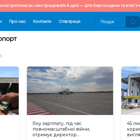
онат допомагає нам працювати й далі — для Херсонщини та всієї Ук
и
Про нас
Контакти
Cпівпраця
опорт
і
Яку зарплату, під час
45 л
повномасштабної війни,
корис
отримує директор
вигля