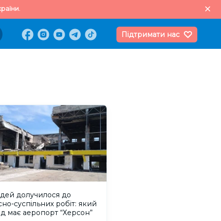
раїни.
Підтримати нас
юдей долучилося до
но-суспільних робіт: який
д має аеропорт “Херсон”