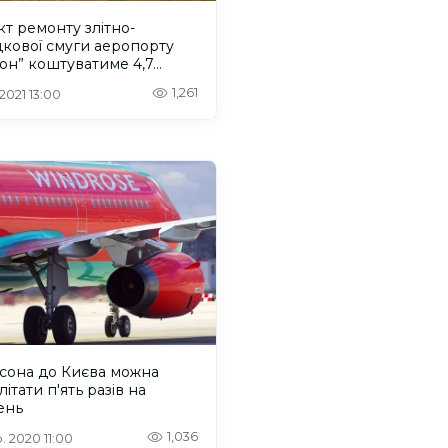
т ремонту злітно-
кової смуги аеропорту
он” коштуватиме 4,7
йона
1,261
 2021 13:00
сона до Києва можна
літати п'ять разів на
ень
1,036
. 2020 11:00