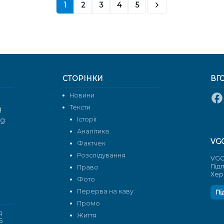
1
2
3
4
5
СТОРІНКИ
ВГ
Новини
Тексти
g
rg
Історії
Аналітика
VG
Фактчек
Розслідування
VGO
Під
Право
Хер
Фото
Перерва на каву
Пі
Промо
д
Життя
6