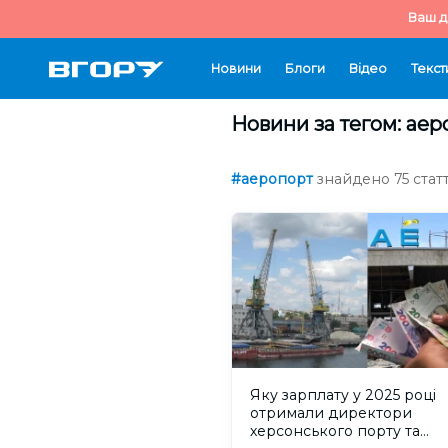
Ваш д
Новини
Блоги
Відео
Текст
Новини за тегом: аер
#аеропорт
знайдено 75 статт
Яку зарплату у 2025 році
отримали директори
херсонського порту та