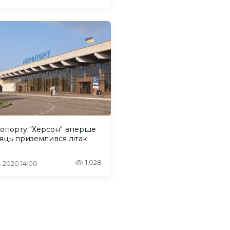
ропорту "Херсон" вперше
сяць приземлився літак
1,028
. 2020 14:00