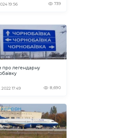
739
 2024 19:56
и про легендарну
обаївку
8,690
. 2022 17:49