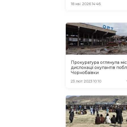
аеропорту
18 кві. 2026 14:46
Прокуратура оглянула мі
дислокації окупантів поб
Чорнобаївки
23 лют. 2023 10:10