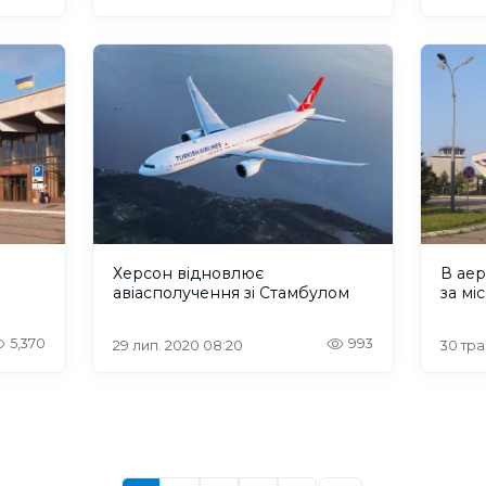
Херсон відновлює
В ае
авіасполучення зі Стамбулом
за мі
5,370
993
29 лип. 2020 08:20
30 тра