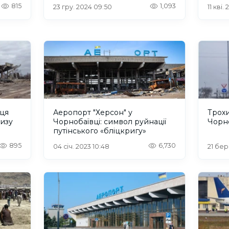
херсонського аеропорту
815
1,093
23 гру. 2024 09:50
11 кві.
сця
Аеропорт "Херсон" у
Трох
лизу
Чорнобаївці: символ руйнації
Чорн
путінського «бліцкригу»
895
6,730
04 січ. 2023 10:48
21 бер