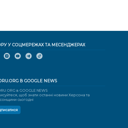
ОРУ У СОЦМЕРЕЖАХ ТА МЕСЕНДЖЕРАХ
ORU.ORG В GOOGLE NEWS
RU.ORG в GOOGLE NEWS
писуйтеся, щоб знати останні новини Херсона та
сонщини сьогодні
дписатися