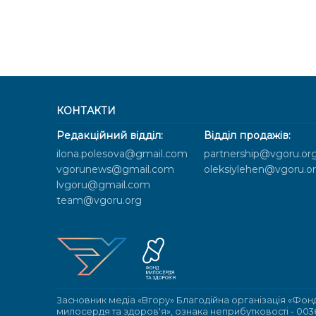
КОНТАКТИ
Редакційний відділ:
Відділ продажів:
ilona.polesova@gmail.com
partnership@vgoru.or
vgorunews@gmail.com
oleksiylehen@vgoru.o
lvgoru@gmail.com
team@vgoru.org
Засновник медіа «Вгору» Благодійна організація «Фон
милосердя та здоров'я», ознака неприбутковості - 003