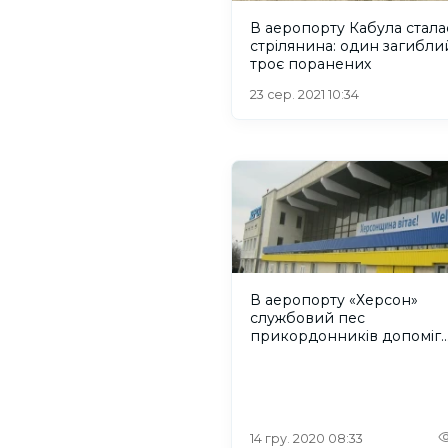
В аеропорту Кабула стала
стрілянина: один загибли
троє поранених
23 сер. 2021 10:34
В аеропорту «Херсон»
службовий пес
прикордонників допоміг
виявити пістолет у інозем
14 гру. 2020 08:33