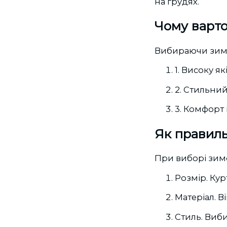
на грудях.
Чому варт
Вибираючи зимо
1. Високу як
2. Стильни
3. Комфорт 
Як правиль
При виборі зимо
Розмір. Кур
Матеріал. 
Стиль. Виби