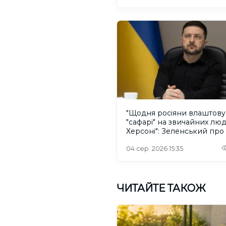
"Щодня росіяни влаштов
"сафарі" на звичайних лю
Херсоні": Зеленський про
російського дрона
04 сер. 2026 15:35
ЧИТАЙТЕ ТАКОЖ