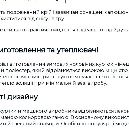
ть подовжений крій і зазвичай оснащені капюшон
иститися від снігу і вітру.
 стильні і практичні моделі, які ідеально підійдуть
иготовлення та утеплювачі
іал виготовлення зимових чоловічих курток німец
й поліестер, який відрізняється високою міцністю і
утеплювачів використовуються сучасні технології, 
теплоізоляції при мінімальній вазі виробу.
ті дизайну
 куртки німецького виробника відрізняються лако
иманою кольоровою гамою. В основному викорис
синій і зелений кольори. Особливо популярні моде