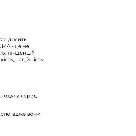
тає досить
UMA - це не
них тенденцій
ість, надійність
о одягу, серед
істю, адже вони