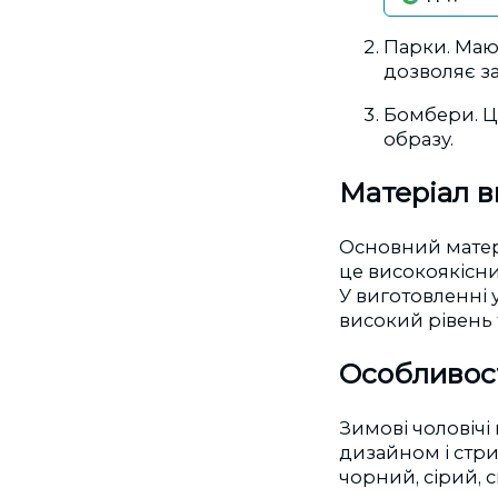
Парки. Маю
дозволяє зах
Бомбери. Це
образу.
Матеріал в
Основний матер
це високоякісни
У виготовленні 
високий рівень 
Особливос
Зимові чоловічі
дизайном і стр
чорний, сірий, 