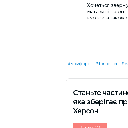
Хочеться зверну
магазині ua.pum
курток, а також
#Комфорт
#Чоловіки
#м
Cтаньте частин
яка зберігає п
Херсон
Донат