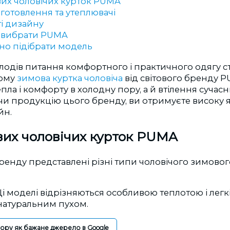
их чоловічих курток PUMA
иготовлення та утеплювачі
і дизайну
 вибрати PUMA
но підібрати модель
лодів питання комфортного і практичного одягу с
тому
зимова куртка чоловіча
від світового бренду P
епла і комфорту в холодну пору, а й втілення сучас
 продукцію цього бренду, ви отримуєте високу як
йн.
вих чоловічих курток PUMA
ренду представлені різні типи чоловічого зимовог
і моделі відрізняються особливою теплотою і легк
натуральним пухом.
гору як бажане джерело в Google