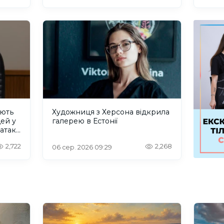
ують
Художниця з Херсона відкрила
дей у
галерею в Естонії
 атаку
2,722
2,268
06 сер. 2026 09:29