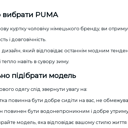
о вибрати PUMA
ву куртку чоловічу німецького бренду, ви отриму
ість і довговічність.
й дизайн, який відповідає останнім модним тенден
і тепло навіть в сувору зиму.
но підібрати модель
вого одягу слід звернути увагу на:
тка повинна бути добре сидіти на вас, не обмежуват
Він повинен бути водонепроникним і добре утриму
райте модель, яка відповідає вашому стилю життя і