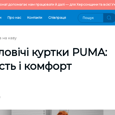
онат допомагає нам працювати й далі — для Херсонщини та всієї Ук
и
Про нас
Контакти
Cпівпраця
 на каву
ловічі куртки PUMA:
сть і комфорт
8