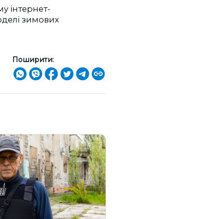
му інтернет-
оделі зимових
Поширити: