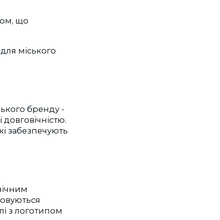
ом, що
 для міського
ького бренду -
 довговічністю.
які забезпечують
нічним
товуються
лі з логотипом