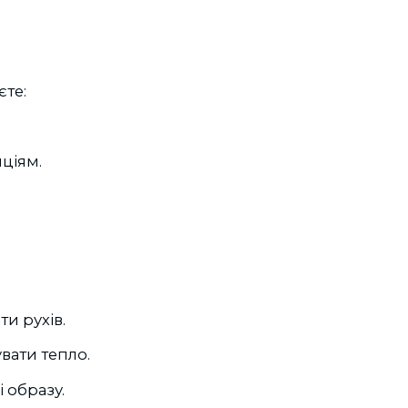
єте:
ціям.
и рухів.
вати тепло.
 образу.