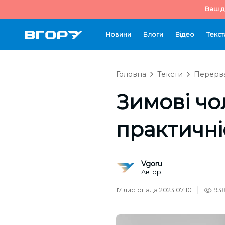
Ваш д
Новини
Блоги
Відео
Текст
Головна
Тексти
Перерва
Зимові чо
практичні
Vgoru
Автор
17 листопада 2023 07:10
93