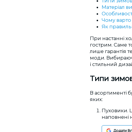
Типи зимов
Матеріал в
Особливост
Чому варто
Як правиль
При настанні хо
гострим. Саме 
лише гарантія т
моди. Вибираючи
і стильний диза
Типи зимо
В асортименті б
яких:
Пуховики. Ц
наповнені 
Додати В