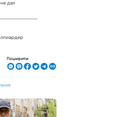
 не дал
миллиардер
Поширити:
тания