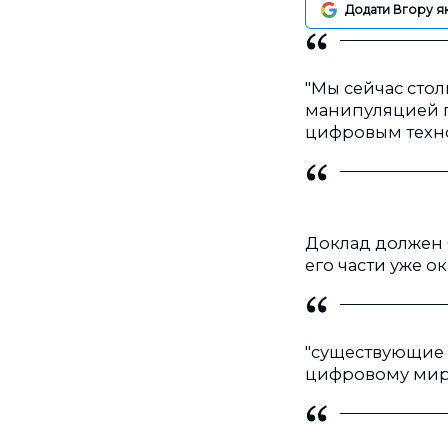
Додати Вгору я
"Мы сейчас сто
манипуляцией п
цифровым техно
Доклад должен 
его части уже о
"существующие
цифровому миру