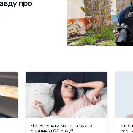
равду про
и
Чи очікувати магнітні бурі 3
Чи оч
серпня 2026 року?
серп