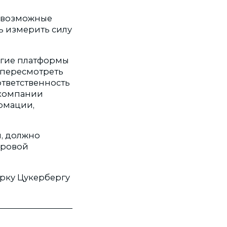
а возможные
ь измерить силу
угие платформы
 пересмотреть
ответственность
 компании
ормации,
, должно
фровой
арку Цукербергу