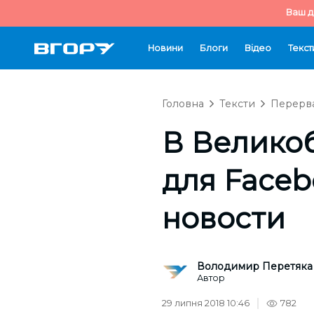
Ваш д
Новини
Блоги
Відео
Текст
Головна
Тексти
Перерва
В Велико
для Faceb
новости
Володимир Перетяка
Автор
29 липня 2018 10:46
782