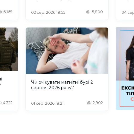
6,169
5,800
02 сер. 2026 18:55
04 сер
і
Чи очікувати магнітні бурі 2
и
серпня 2026 року?
4,322
2,902
01 сер. 2026 18:21