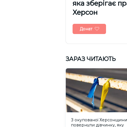
яка зберігає п
Херсон
Донат
ЗАРАЗ ЧИТАЮТЬ
З окупованої Херсонщин
повернули дівчинку, яку