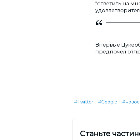
"ответить на м
удовлетворитель
Впервые Цукерб
предпочел отпра
#Twitter
#Google
#новос
Cтаньте частин