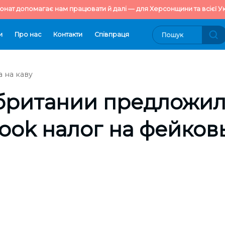
онат допомагає нам працювати й далі — для Херсонщини та всієї Ук
и
Про нас
Контакти
Cпівпраця
 на каву
британии предложил
ook налог на фейков