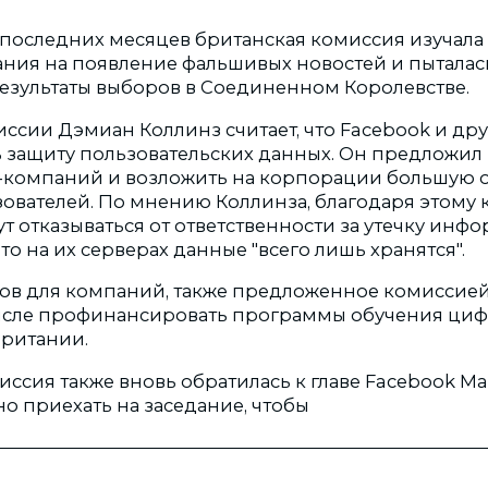
последних месяцев британская комиссия изучал
ния на появление фальшивых новостей и пыталас
результаты выборов в Соединенном Королевстве.
ссии Дэмиан Коллинз считает, что Facebook и др
 защиту пользовательских данных. Он предложил
т-компаний и возложить на корпорации большую 
зователей. По мнению Коллинза, благодаря этому
т отказываться от ответственности за утечку инф
что на их серверах данные "всего лишь хранятся".
ов для компаний, также предложенное комиссией
числе профинансировать программы обучения ци
Британии.
иссия также вновь обратилась к главе Facebook М
о приехать на заседание, чтобы