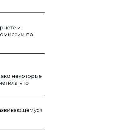
рнете и
комиссии по
нако некоторые
етила, что
развивающемуся