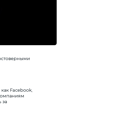
достоверными
как Facebook,
 компаниям
 за