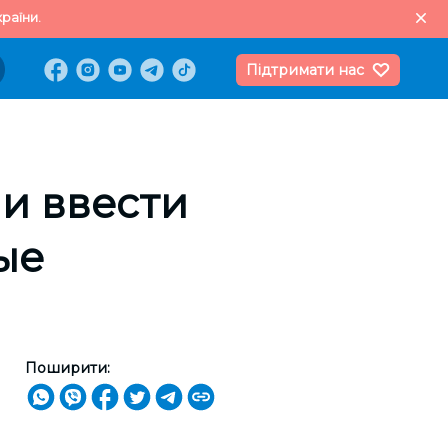
раїни.
Підтримати нас
и ввести
ые
Поширити: