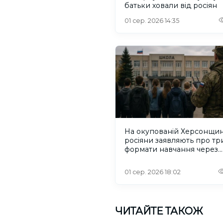
батьки ховали від росіян
01 сер. 2026 14:35
На окупованій Херсонщин
росіяни заявляють про тр
формати навчання через
проблеми зі світлом та
інтернетом
01 сер. 2026 18:02
ЧИТАЙТЕ ТАКОЖ