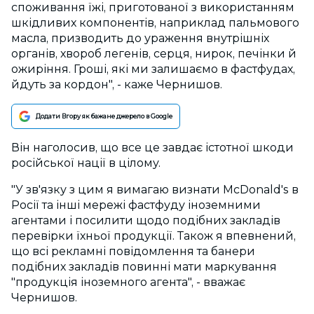
споживання їжі, приготованої з використанням
шкідливих компонентів, наприклад пальмового
масла, призводить до ураження внутрішніх
органів, хвороб легенів, серця, нирок, печінки й
ожиріння. Гроші, які ми залишаємо в фастфудах,
йдуть за кордон", - каже Чернишов.
Додати Вгору як бажане джерело в Google
Він наголосив, що все це завдає істотної шкоди
російської нації в цілому.
"У зв'язку з цим я вимагаю визнати McDonald's в
Росії та інші мережі фастфуду іноземними
агентами і посилити щодо подібних закладів
перевірки їхньої продукції. Також я впевнений,
що всі рекламні повідомлення та банери
подібних закладів повинні мати маркування
"продукція іноземного агента", - вважає
Чернишов.