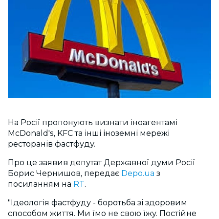
На Росії пропонують визнати іноагентамі
McDonald's, KFC та інші іноземні мережі
ресторанів фастфуду.
Про це заявив депутат Державної думи Росії
Борис Чернишов, передає
Depo.ua
з
посиланням на
RT
.
"Ідеологія фастфуду - боротьба зі здоровим
способом життя. Ми їмо не свою їжу. Постійне