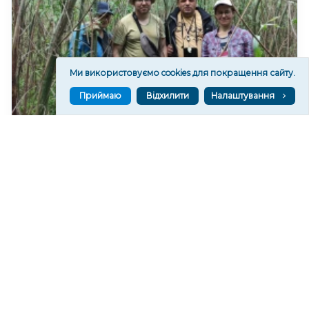
Ми використовуємо cookies для покращення сайту.
Приймаю
Відхилити
Налаштування
На дні колишнього Каховського водосховища
формується найбільший рівновіковий ліс Європи
10,786
20:29
Читати ще
МАТЕРІАЛИ ПАРТНЕРІВ