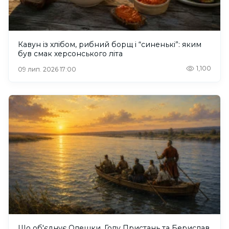
Кавун із хлібом, рибний борщ і “синенькі”: яким
був смак херсонського літа
1,100
09 лип. 2026 17:00
Що об'єднує Олешки, Голу Пристань та Берислав.