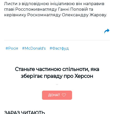
Листи з відповідною ініціативою він направив
главі Росспоживнагляду Ганні Поповій та
керівнику Роскомнагляду Олександру Жарову.
#Росія
#McDonald's
#Фастфуд
Cтаньте частиною спільноти, яка
зберігає правду про Херсон
ДОНАТ
ЗАРАЗ ЧИТАЮТЬ