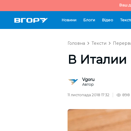
Ваш д
Новини
Блоги
Відео
Текст
Головна
Тексти
Перерва
В Италии
Vgoru
Автор
11 листопада 2018 17:32
898