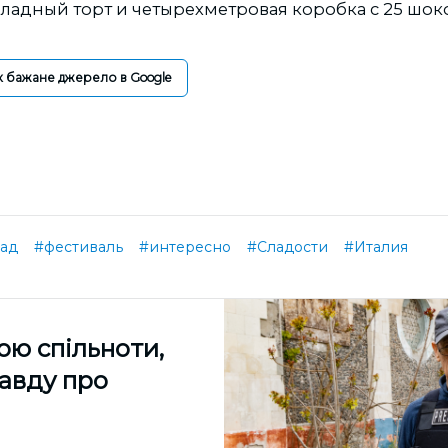
адный торт и четырехметровая коробка с 25 шо
к бажане джерело в Google
ад
#фестиваль
#интересно
#Сладости
#Италия
ою спільноти,
равду про