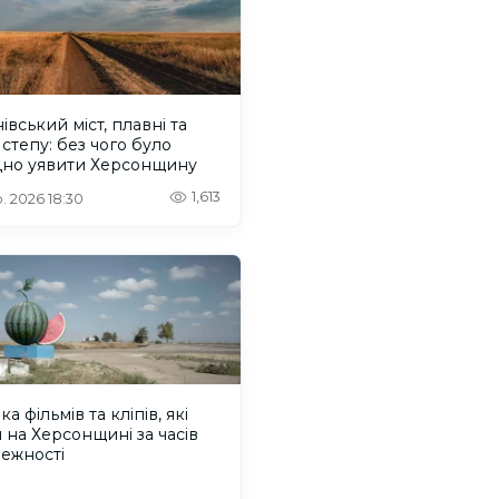
івський міст, плавні та
 степу: без чого було
дно уявити Херсонщину
1,613
. 2026 18:30
ка фільмів та кліпів, які
 на Херсонщині за часів
ежності