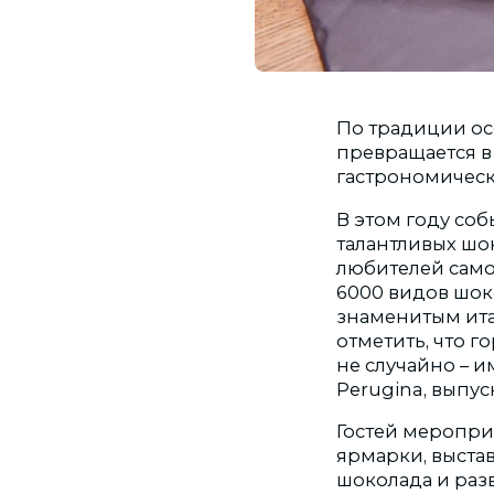
По традиции ос
превращается в
гастрономическ
В этом году со
талантливых шо
любителей само
6000 видов шок
знаменитым ит
отметить, что 
не случайно – 
Perugina, выпус
Гостей меропри
ярмарки, выста
шоколада и раз