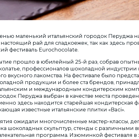
енью маленький итальянский городок Перуджа н
 настоящий рай для сладкоежек
, так как здесь пр
ий фестиваль Eurochocolate.
бытие прошло в юбилейный 25-й раз, собрав опытн
колатье, профессионалов шоколадной индустрии 
го вкусного лакомства. На фестивале было предст
оладной продукции и более ста брендов, прина
альянским и международным кондитерским комп
городок Перуджа выбран в качестве места проведе
именно здесь находится старейшая кондитерская 
кающая известные итальянские плитки «Baci».
ятия ожидали многочисленные мастер-классы, дег
вка шоколадных скульптур, стенды с различными 
влекательная программа. Изюминкой фестиваля в 