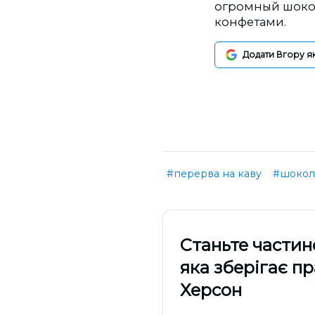
огромный шокол
конфетами.
Додати Вгору я
#перерва на каву
#шокол
Cтаньте частин
яка зберігає п
Херсон