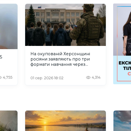
На окупованій Херсонщині
5
росіяни заявляють про три
формати навчання через
проблеми зі світлом та
інтернетом
4,755
4,314
01 сер. 2026 18:02