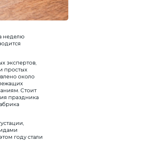
а неделю
оводится
ых экспертов,
и простых
авлено около
длежащих
аниям. Стоит
ния праздника
фабрика
устации,
видами
этом году стали