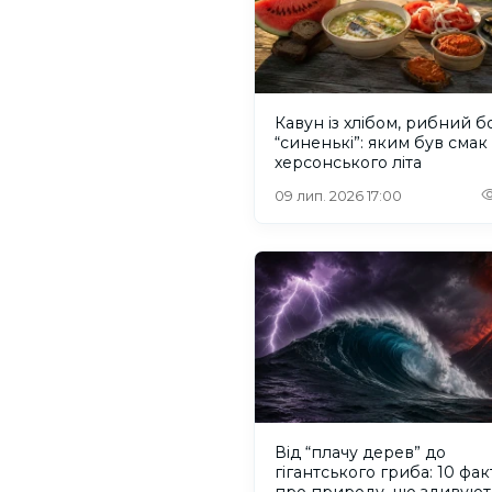
Кавун із хлібом, рибний б
“синенькі”: яким був смак
херсонського літа
09 лип. 2026 17:00
Від “плачу дерев” до
гігантського гриба: 10 фак
про природу, що здивуют