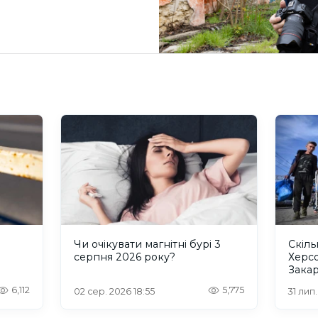
и
Чи очікувати магнітні бурі 3
Скіль
серпня 2026 року?
Херс
Закар
6,112
5,775
02 сер. 2026 18:55
31 лип