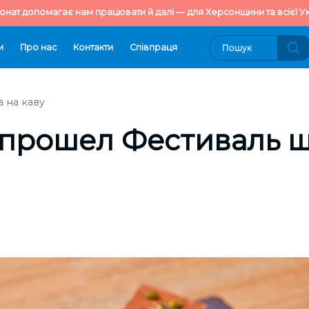
онат допомагає нам працювати й далі — для Херсонщини та всієї Ук
и
Про нас
Контакти
Cпівпраця
 на каву
 прошел Фестиваль 