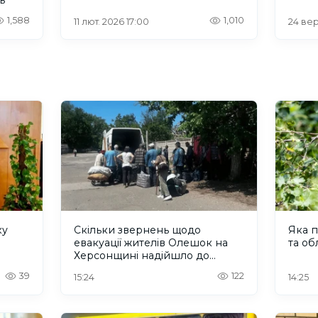
1,588
1,010
11 лют. 2026 17:00
24 вер
ку
Скільки звернень щодо
Яка п
евакуації жителів Олешок на
та об
Херсонщині надійшло до
Омбудсмана
39
122
15:24
14:25