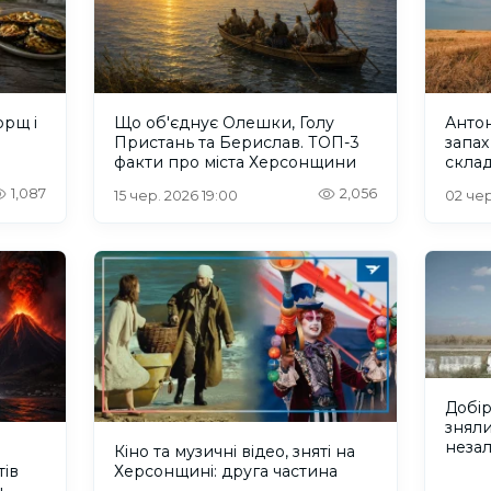
орщ і
Що об'єднує Олешки, Голу
Антон
Пристань та Берислав. ТОП-3
запах
факти про міста Херсонщини
скла
1,087
2,056
15 чер. 2026 19:00
02 чер
Добір
зняли
незал
Кіно та музичні відео, зняті на
тів
Херсонщині: друга частина
ь