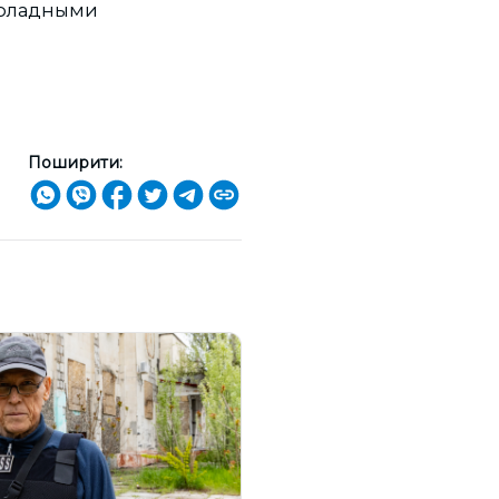
коладными
Поширити: