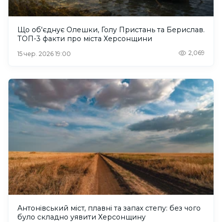
Що об'єднує Олешки, Голу Пристань та Берислав.
ТОП-3 факти про міста Херсонщини
2,069
15 чер. 2026 19:00
Антонівський міст, плавні та запах степу: без чого
було складно уявити Херсонщину