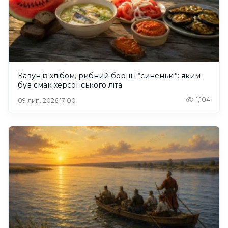
Кавун із хлібом, рибний борщ і “синенькі”: яким
був смак херсонського літа
1,104
09 лип. 2026 17:00