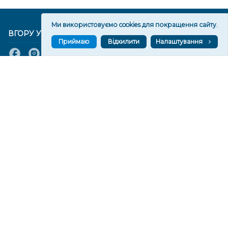
Ми використовуємо cookies для покращення сайту.
ВГОРУ У СОЦМЕРЕЖАХ ТА МЕСЕНДЖЕРАХ
Приймаю
Відхилити
Налаштування
VGORU.ORG В GOOGLE NEWS
VGORU.ORG в GOOGLE NEWS
Підписуйтеся, щоб знати останні новини Херсона та
Херсонщини сьогодні
Підписатися
СТОРІНКИ
Новини
Тексти
Історії
Аналітика
Фактчек
Розслідування
Право
Фото