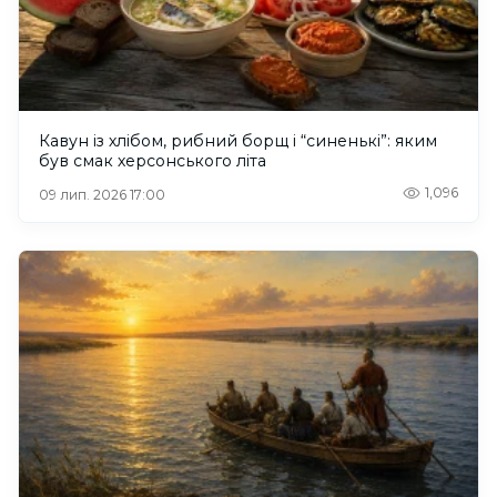
Кавун із хлібом, рибний борщ і “синенькі”: яким
був смак херсонського літа
1,096
09 лип. 2026 17:00