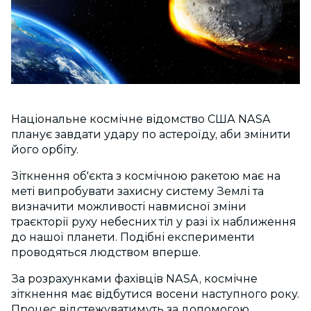
Національне космічне відомство США NASA
планує завдати удару по астероїду, аби змінити
його орбіту.
Зіткнення об'єкта з космічною ракетою має на
меті випробувати захисну систему Землі та
визначити можливості навмисної зміни
траєкторії руху небесних тіл у разі їх наближення
до нашої планети. Подібні експерименти
проводяться людством вперше.
За розрахунками фахівців NASA, космічне
зіткнення має відбутися восени наступного року.
Процес відстежуватимуть за допомогою