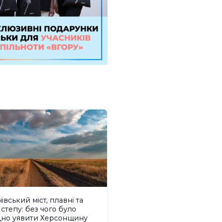
івський міст, плавні та
 степу: без чого було
дно уявити Херсонщину