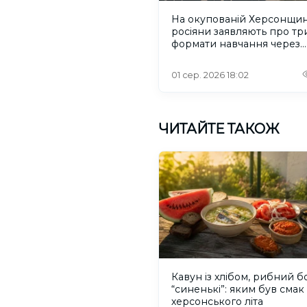
На окупованій Херсонщин
росіяни заявляють про тр
формати навчання через
проблеми зі світлом та
інтернетом
01 сер. 2026 18:02
ЧИТАЙТЕ ТАКОЖ
Кавун із хлібом, рибний б
“синенькі”: яким був смак
херсонського літа