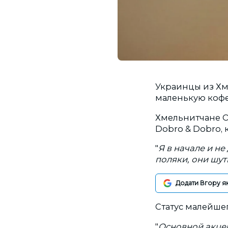
Украинцы из Хм
маленькую коф
Хмельнитчане О
Dobro & Dobro, 
"
Я в начале и н
поляки, они шут
Додати Вгору я
Статус малейше
"
Основной акцент