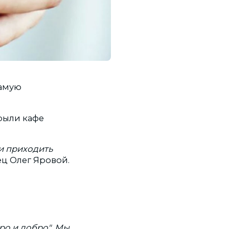
самую
рыли кафе
ли приходить
лец Олег Яровой.
ро и добро". Мы