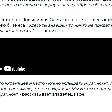
щение и решили развернуть наше добро на 6 квадр
ением от Польши для Олега было то, что здесь ко
ию бизнеса. "
Здесь ты знаешь, что никто не придет и
льно заплатить
", - говорит он.
о украинцев и часто можно услышать украинский 
конца понимаю, что не в Украине. Мы хотим продол
краиной
", - рассказывает владелец кафе.