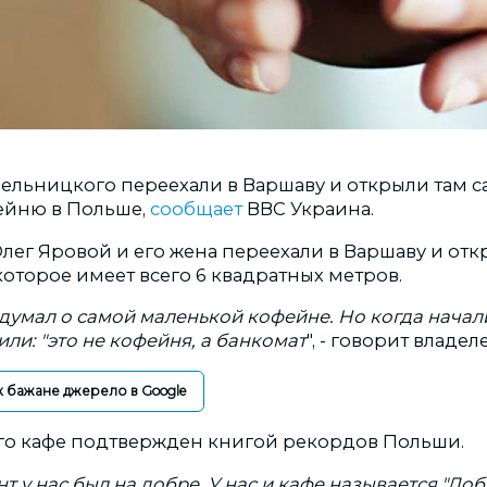
ельницкого переехали в Варшаву и открыли там 
ейню в Польше,
сообщает
ВВС Украина.
лег Яровой и его жена переехали в Варшаву и отк
которое имеет всего 6 квадратных метров.
е думал о самой маленькой кофейне. Но когда нача
или: "это не кофейня, а банкомат
", - говорит владе
к бажане джерело в Google
го кафе подтвержден книгой рекордов Польши.
 у нас был на добре. У нас и кафе называется "Доб