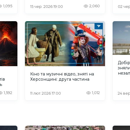
1,095
2,060
15 чер. 2026 19:00
02 чер
Добір
зняли
незал
Кіно та музичні відео, зняті на
тів
Херсонщині: друга частина
ь
1,592
1,012
11 лют. 2026 17:00
24 вер