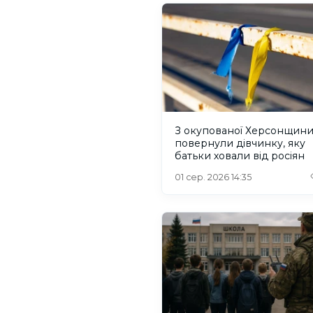
З окупованої Херсонщин
повернули дівчинку, яку
батьки ховали від росіян
01 сер. 2026 14:35