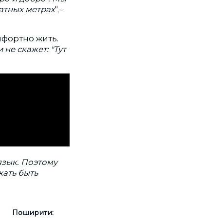
атных метрах
", -
мфортно жить.
 не скажет: "Тут
язык. Поэтому
жать быть
Поширити: