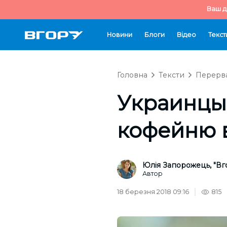
Ваш д
Новини
Блоги
Відео
Текст
Головна
Тексти
Перерва
Украинцы
кофейню 
Юлія Запорожець, "Вг
Автор
18 березня 2018 09:16
815