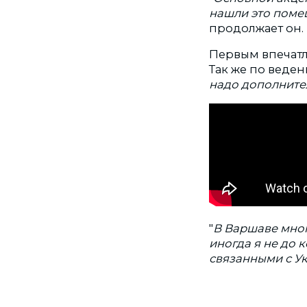
нашли это поме
продолжает он.
Первым впечатл
Так же по веден
надо дополните
"
В Варшаве мног
иногда я не до 
связанными с У