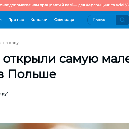
онат допомагає нам працювати й далі — для Херсонщини та всієї Ук
и
Про нас
Контакти
Cпівпраця
 на каву
 открыли самую мал
в Польше
ору"