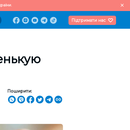
раїни.
Підтримати нас
енькую
Поширити: