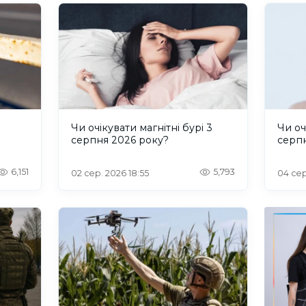
и
Чи очікувати магнітні бурі 3
Чи оч
серпня 2026 року?
серп
6,151
5,793
02 сер. 2026 18:55
04 сер