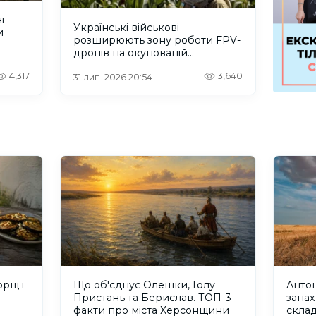
і
Українські військові
и
розширюють зону роботи FPV-
дронів на окупованій
Херсонщині.ВІДЕО
4,317
3,640
31 лип. 2026 20:54
орщ і
Що об'єднує Олешки, Голу
Антон
Пристань та Берислав. ТОП-3
запах
факти про міста Херсонщини
скла