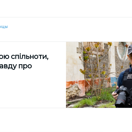
нцы
ою спільноти,
равду про