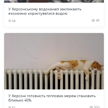
У Херсонському водоканалі закликають
економно користуватися водою
69
19:46
У Херсоні готовність теплових мереж становить
близько 45%.
100
19:32