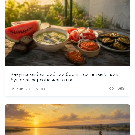
Кавун із хлібом, рибний борщ і “синенькі”: яким
був смак херсонського літа
1,089
09 лип. 2026 17:00