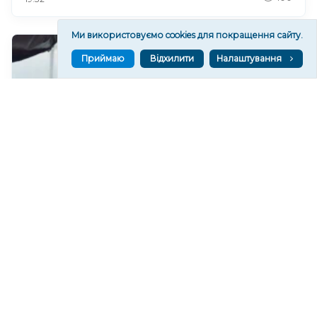
Ми використовуємо cookies для покращення сайту.
Приймаю
Відхилити
Налаштування
Фермер із Херсонщини вирощує овочі на
Хмельниччині
97
19:11
Читати ще