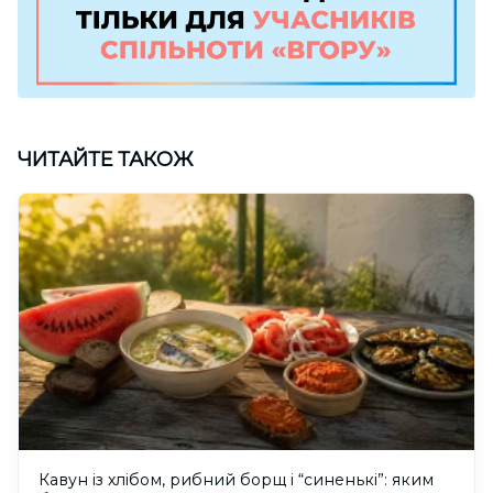
ЧИТАЙТЕ ТАКОЖ
Кавун із хлібом, рибний борщ і “синенькі”: яким