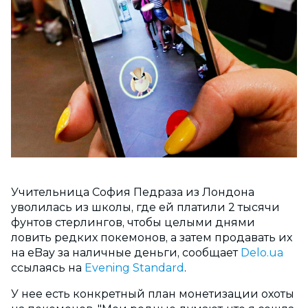
Учительница София Педраза из Лондона
уволилась из школы, где ей платили 2 тысячи
фунтов стерлингов, чтобы целыми днями
ловить редких покемонов, а затем продавать их
на eBay за наличные деньги, сообщает
Delo.ua
ссылаясь на
Evening Standard
.
У нее есть конкретный план монетизации охоты