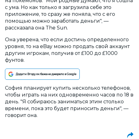
на покемонов. "Мои родные думают, что я сошла
с ума. Но как только я загрузила себе это
приложение, то сразу же поняла, что с его
помощью можно заработать деньги", —
рассказала она The Sun.
Она уверена, что если достичь определенного
уровня, то на eBay можно продать свой аккаунт
другим игрокам, получив от £100 до £1000
фунтов.
Додати Вгору як бажане джерело в Google
София планирует купить несколько телефонов,
чтобы играть на них одновременно часов по 18 в
день. "Я собираюсь заниматься этим столько
времени, пока это будет приносить деньги", —
говорит она.