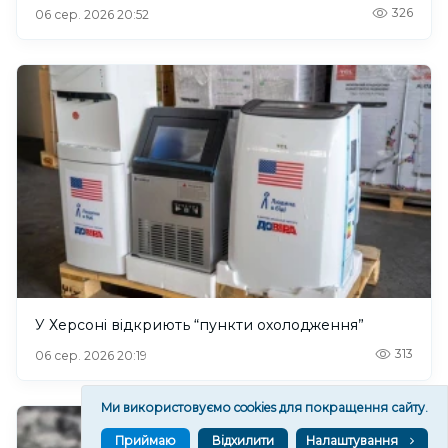
326
06 сер. 2026 20:52
У Херсоні відкриють “пункти охолодження”
313
06 сер. 2026 20:19
Ми використовуємо cookies для покращення сайту.
Приймаю
Відхилити
Налаштування