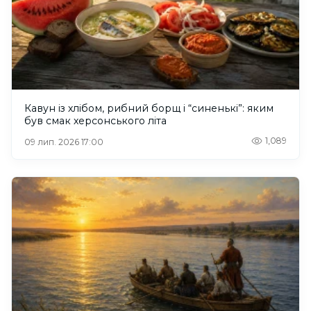
Кавун із хлібом, рибний борщ і “синенькі”: яким
був смак херсонського літа
1,089
09 лип. 2026 17:00