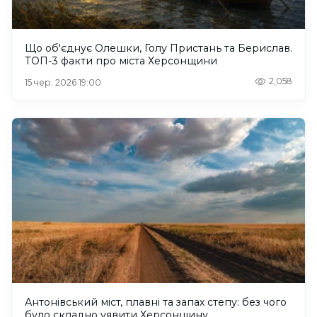
Що об'єднує Олешки, Голу Пристань та Берислав.
ТОП-3 факти про міста Херсонщини
2,058
15 чер. 2026 19:00
Антонівський міст, плавні та запах степу: без чого
було складно уявити Херсонщину