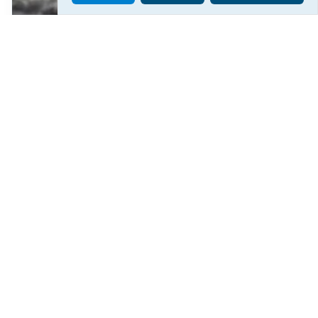
У Херсонському водоканалі закликають
економно користуватися водою
312
06 сер. 2026 19:46
Читати ще
МАТЕРІАЛИ ПАРТНЕРІВ