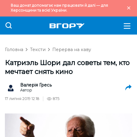
Ваш донат допомагає нам працювати й далі — для
Херсонщини та всієї України.
Головна
Тексти
Перерва на каву
Катриэль Шори дал советы тем, кто
мечтает снять кино
Валерія Гресь
Автор
17 липня 2019 12:18
875