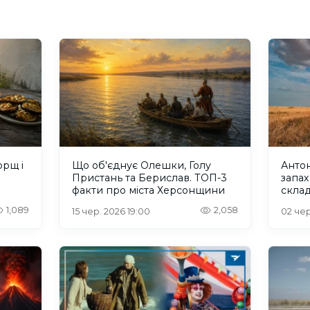
орщ і
Що об'єднує Олешки, Голу
Антон
Пристань та Берислав. ТОП-3
запах
факти про міста Херсонщини
скла
1,089
2,058
15 чер. 2026 19:00
02 чер