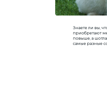
Знаете ли вы, 
приобретают ме
повыше, а шотл
самые разные со