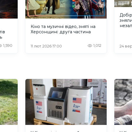
Добір
зняли
незал
Кіно та музичні відео, зняті на
тів
Херсонщині: друга частина
ь
1,590
1,012
11 лют. 2026 17:00
24 вер