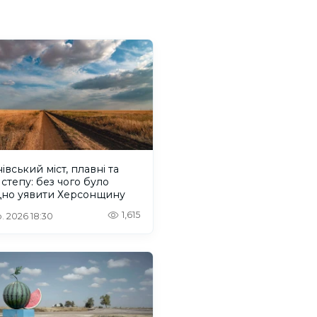
івський міст, плавні та
 степу: без чого було
дно уявити Херсонщину
1,615
. 2026 18:30