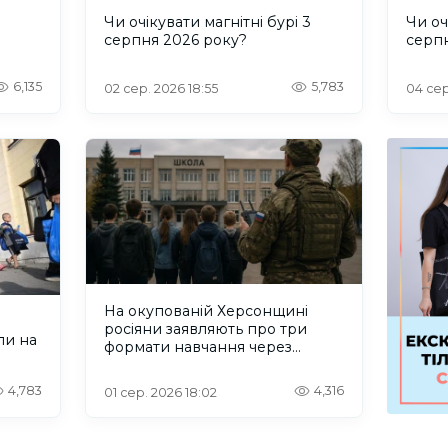
и
Чи очікувати магнітні бурі 3
Чи оч
серпня 2026 року?
серп
6,135
5,783
02 сер. 2026 18:55
04 сер
На окупованій Херсонщині
росіяни заявляють про три
ли на
формати навчання через
проблеми зі світлом та
інтернетом
4,783
4,316
01 сер. 2026 18:02