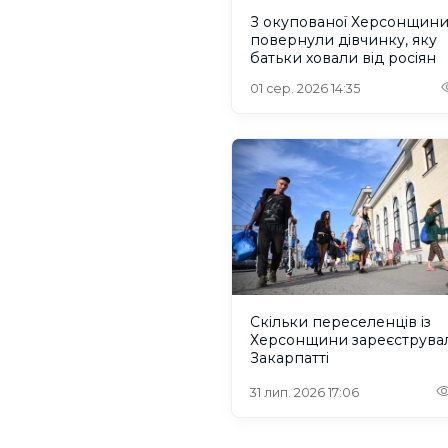
З окупованої Херсонщин
повернули дівчинку, яку
батьки ховали від росіян
01 сер. 2026 14:35
Скільки переселенців із
Херсонщини зареєструва
Закарпатті
31 лип. 2026 17:06