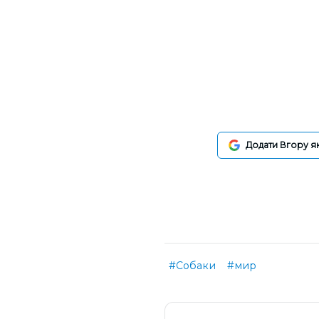
Додати Вгору я
#Собаки
#мир