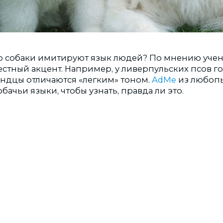
что собаки имитируют язык людей? По мнению учен
стный акцент. Например, у ливерпульских псов го
андцы отличаются «легким» тоном.
AdMe
из любопы
бачьи языки, чтобы узнать, правда ли это.