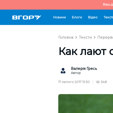
Ваш д
Новини
Блоги
Відео
Текст
Головна
Тексти
Перерва
Как лают 
Валерія Гресь
Автор
17 лютого 2017 15:30
348