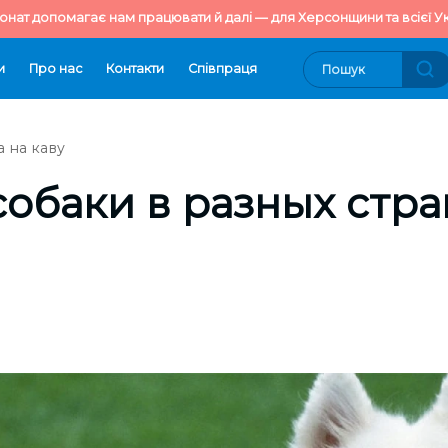
онат допомагає нам працювати й далі — для Херсонщини та всієї Ук
и
Про нас
Контакти
Cпівпраця
 на каву
собаки в разных стр