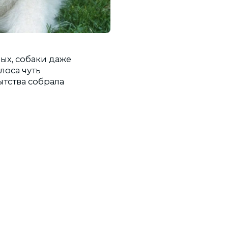
ых, собаки даже
лоса чуть
тства собрала