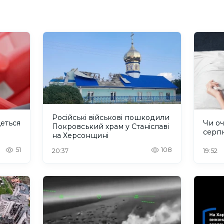
Російські військові пошкодили
деться
Чи оч
Покровський храм у Станіславі
серп
на Херсонщині
51
108
20:37
19:52