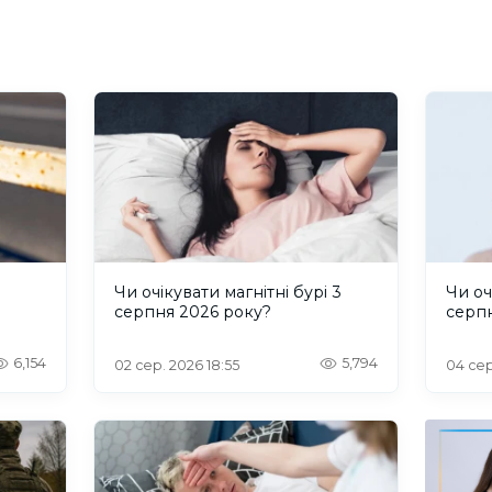
и
Чи очікувати магнітні бурі 3
Чи оч
серпня 2026 року?
серп
6,154
5,794
02 сер. 2026 18:55
04 сер