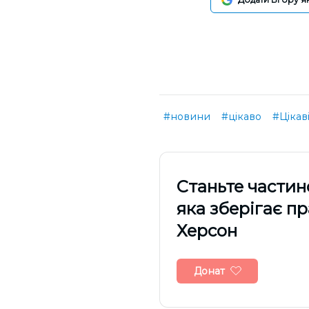
#новини
#цікаво
#Цікав
Cтаньте частин
яка зберігає п
Херсон
Донат