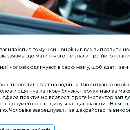
валила іспит, тому її син вирішив все виправити 
ік заявив, що мати нічого не знала про його плани
илії чоловік одягнувся в свою маму, щоб здати замі
тричі провалила тест на водіння. Цю ситуацію виріш
оловік одягнув квіткову блузку, перуку, наклав макія
і. Афера практично вдалося, проте інспектор запі
 в документах і людину, яка здавала іспит. На місц
ію. Чоловіка заарештували за шахрайство та викор
к бажане джерело в Google