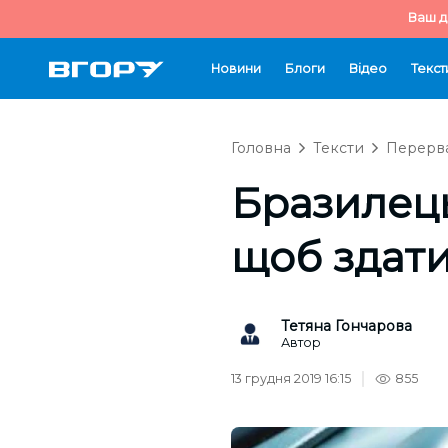
Ваш д
Новини
Блоги
Відео
Текст
Головна
Тексти
Перерва
Бразилець
щоб здати
Тетяна Гончарова
Автор
13 грудня 2019 16:15
855