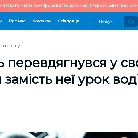
онат допомагає нам працювати й далі — для Херсонщини та всієї Ук
и
Про нас
Контакти
Cпівпраця
 на каву
 перевдягнувся у св
 замість неї урок вод