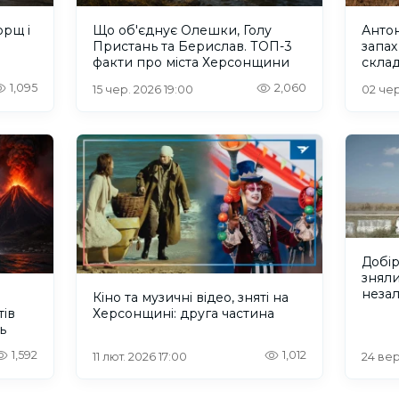
орщ і
Що об'єднує Олешки, Голу
Антон
Пристань та Берислав. ТОП-3
запах
факти про міста Херсонщини
скла
1,095
2,060
15 чер. 2026 19:00
02 чер
Добір
зняли
незал
Кіно та музичні відео, зняті на
тів
Херсонщині: друга частина
ь
1,592
1,012
11 лют. 2026 17:00
24 вер