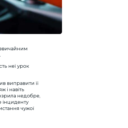
незвичайним
.
сть неї урок
ив виправити її
ж і навіть
дозрила недобре,
е інциденту
истання чужої