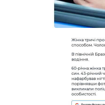
Жінка тричі про
способом. Чолов
В північній Браз
водіння.
60-річна жінка 
син. 43-річний ч
нафарбував нігт
порівнявши фото
викликали поліц
особистості.
Додати Вгору я