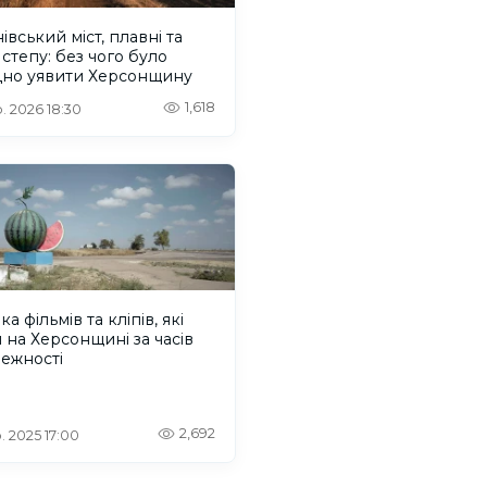
івський міст, плавні та
 степу: без чого було
дно уявити Херсонщину
1,618
. 2026 18:30
ка фільмів та кліпів, які
 на Херсонщині за часів
ежності
2,692
. 2025 17:00