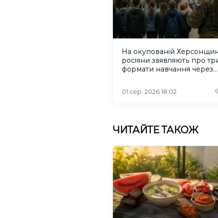
На окупованій Херсонщин
росіяни заявляють про тр
формати навчання через
проблеми зі світлом та
інтернетом
01 сер. 2026 18:02
ЧИТАЙТЕ ТАКОЖ