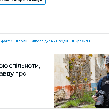
і факти
#водій
#посвідчення водія
#Бразилія
ою спільноти,
равду про