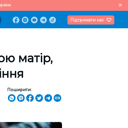
раїни.
Підтримати нас
ою матір,
іння
Поширити: