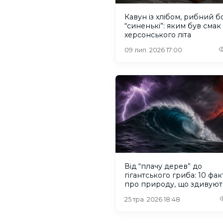
Кавун із хлібом, рибний б
“синенькі”: яким був смак
херсонського літа
09 лип. 2026 17:00
Від “плачу дерев” до
гігантського гриба: 10 фак
про природу, що здивуют
25 тра. 2026 18:48