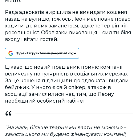
Metro.
Рада адвокатів вирішила не викидати кошеня
назад на вулицю, тож ось Леон має повне право
ходити, де йому заманеться, адже тепер він кіт-
ресепшіоніст. Обов'язки вихованця – сидіти біля
входу і вітати гостей.
Додати Вгору як бажане джерело в Google
Цікаво, що новий працівник приніс компанії
величезну популярність в соціальних мережах.
За це кошеня підвищили до адвоката і видали
бейджик. У нього є свій спікер, а також в
асоціації замислилися над тим, що Леону
необхідний особистий кабінет.
"На жаль, більше тварин ми взяти не можемо –
замість цього ми будемо фінансувати компанії,