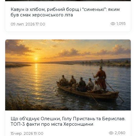
Кавун із хлібом, рибний борщ і “синенькі”: яким
був смак херсонського літа
1,095
09 лип. 2026 17:00
Що об'єднує Олешки, Голу Пристань та Берислав.
ТОП-3 факти про міста Херсонщини
2,060
15 чер. 2026 19:00