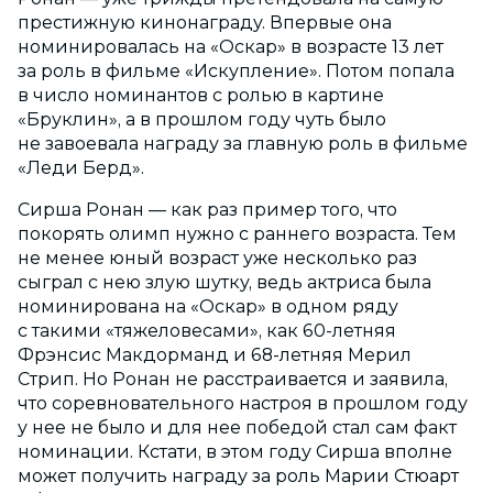
престижную кинонаграду. Впервые она
номинировалась на «Оскар» в возрасте 13 лет
за роль в фильме «Искупление». Потом попала
в число номинантов с ролью в картине
«Бруклин», а в прошлом году чуть было
не завоевала награду за главную роль в фильме
«Леди Берд».
Сирша Ронан — как раз пример того, что
покорять олимп нужно с раннего возраста. Тем
не менее юный возраст уже несколько раз
сыграл с нею злую шутку, ведь актриса была
номинирована на «Оскар» в одном ряду
с такими «тяжеловесами», как 60-летняя
Фрэнсис Макдорманд и 68-летняя Мерил
Стрип. Но Ронан не расстраивается и заявила,
что соревновательного настроя в прошлом году
у нее не было и для нее победой стал сам факт
номинации. Кстати, в этом году Сирша вполне
может получить награду за роль Марии Стюарт