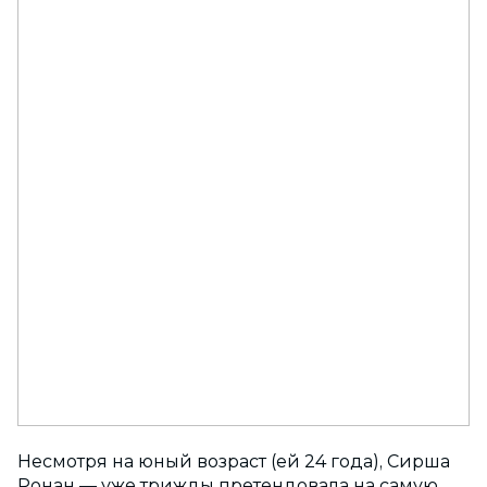
Несмотря на юный возраст (ей 24 года), Сирша
Ронан — уже трижды претендовала на самую