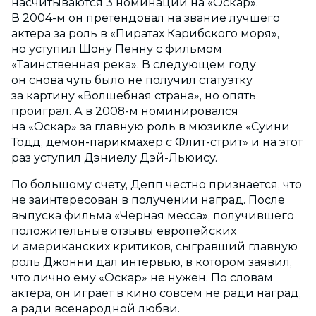
насчитываются 3 номинации на «Оскар».
В 2004-м он претендовал на звание лучшего
актера за роль в «Пиратах Карибского моря»,
но уступил Шону Пенну с фильмом
«Таинственная река». В следующем году
он снова чуть было не получил статуэтку
за картину «Волшебная страна», но опять
проиграл. А в 2008-м номинировался
на «Оскар» за главную роль в мюзикле «Суини
Тодд, демон-парикмахер с Флит-стрит» и на этот
раз уступил Дэниелу Дэй-Льюису.
По большому счету, Депп честно признается, что
не заинтересован в получении наград. После
выпуска фильма «Черная месса», получившего
положительные отзывы европейских
и американских критиков, сыгравший главную
роль Джонни дал интервью, в котором заявил,
что лично ему «Оскар» не нужен. По словам
актера, он играет в кино совсем не ради наград,
а ради всенародной любви.