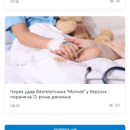
116
09:18
Через удар безпілотника "Молнія" у Херсоні
поранена 12-річна дівчинка
129
08:39
Читати ще