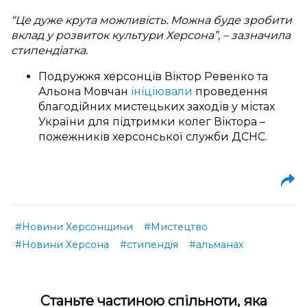
“Це дуже крута можливість. Можна буде зробити
вклад у розвиток культури Херсона”,
–
зазначила
стипендіатка.
Подружжя херсонців Віктор Ревенко та
Альона Мовчан
ініціювали
проведення
благодійних мистецьких заходів у містах
України для підтримки колег Віктора –
пожежників херсонської служби ДСНС.
#Новини Херсонщини
#Мистецтво
#Новини Херсона
#стипендія
#альманах
Cтаньте частиною спільноти, яка