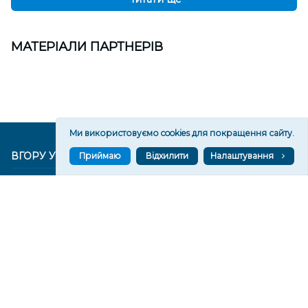
МАТЕРІАЛИ ПАРТНЕРІВ
Ми використовуємо cookies для покращення сайту.
ВГОРУ У СОЦМЕРЕЖАХ ТА МЕСЕНДЖЕРАХ
Приймаю
Відхилити
Налаштування
VGORU.ORG В GOOGLE NEWS
VGORU.ORG в GOOGLE NEWS
Підписуйтеся, щоб знати останні новини Херсона та
Херсонщини сьогодні
Підписатися