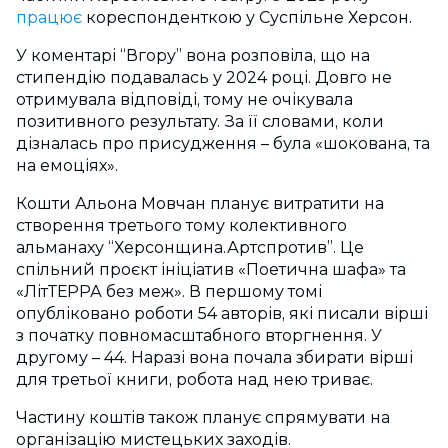
працює
кореспонденткою у Суспільне Херсон.
У коментарі “Вгору” вона розповіла, що на
стипендію подавалась у 2024 році. Довго не
отримувала відповіді, тому не очікувала
позитивного результату. За її словами, коли
дізналась про присудження – була «шокована, та
на емоціях».
Кошти Альона Мовчан планує витратити на
створення третього тому колективного
альманаху “Херсонщина.Артспротив”. Це
спільний проєкт ініціатив «Поетична шафа» та
«ЛітТЕРРА без меж». В першому томі
опубліковано роботи 54 авторів, які писали вірші
з початку повномасштабного вторгнення. У
другому – 44. Наразі вона почала збирати вірші
для третьої книги, робота над нею триває.
Частину коштів також планує спрямувати на
організацію мистецьких заходів.