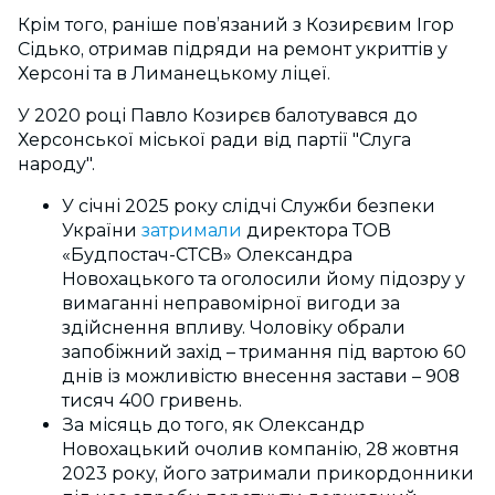
Крім того, раніше пов’язаний з Козирєвим Ігор
Сідько, отримав підряди на ремонт укриттів у
Херсоні та в Лиманецькому ліцеї.
У 2020 році Павло Козирєв балотувався до
Херсонської міської ради від партії "Слуга
народу".
У січні 2025 року слідчі Служби безпеки
України
затримали
директора ТОВ
«Будпостач-СТСВ» Олександра
Новохацького та оголосили йому підозру у
вимаганні неправомірної вигоди за
здійснення впливу. Чоловіку обрали
запобіжний захід – тримання під вартою 60
днів із можливістю внесення застави – 908
тисяч 400 гривень.
За місяць до того, як Олександр
Новохацький очолив компанію, 28 жовтня
2023 року, його затримали прикордонники