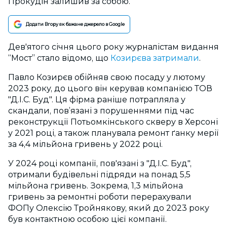
Прокудін залишив за собою.
Додати Вгору як бажане джерело в Google
Дев'ятого січня цього року журналістам видання
“Мост” стало відомо, що
Козирєва затримали
.
Павло Козирєв обійняв свою посаду у лютому
2023 року, до цього він керував компанією ТОВ
"Д.І.С. Буд". Ця фірма раніше потрапляла у
скандали, пов’язані з порушеннями під час
реконструкції Потьомкінського скверу в Херсоні
у 2021 році, а також планувала ремонт ґанку мерії
за 4,4 мільйона гривень у 2022 році.
У 2024 році компанії, пов'язані з "Д.І.С. Буд",
отримали будівельні підряди на понад 5,5
мільйона гривень. Зокрема, 1,3 мільйона
гривень за ремонтні роботи перерахували
ФОПу Олексію Тройнякову, який до 2023 року
був контактною особою цієї компанії.