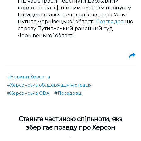
під час спроби перетнути державний
кордон поза офіційним пунктом пропуску.
Інцидент стався неподалік від села Усть-
Путила Чернівецької області.
Розглядав
цю
справу Путильський районний суд
Чернівецької області.
#Новини Херсона
#Херсонська облдержадміністрація
#Херсонська ОВА
#Посадовці
Cтаньте частиною спільноти, яка
зберігає правду про Херсон