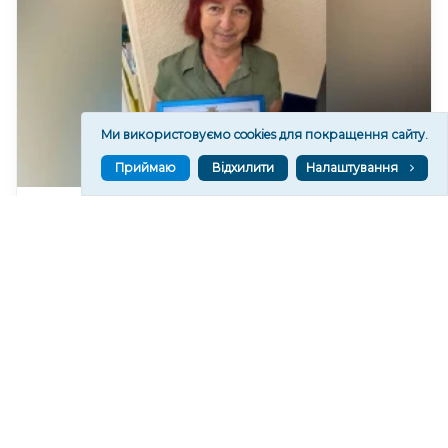
Ми використовуємо cookies для покращення сайту.
Приймаю
Відхилити
Налаштування
Сімейну лікарку з Херсонщини нагородили
відзнакою Верховної Ради України
170
17:28
Читати ще
МАТЕРІАЛИ ПАРТНЕРІВ