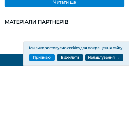
Читати ще
МАТЕРІАЛИ ПАРТНЕРІВ
Ми використовуємо cookies для покращення сайту.
Приймаю
Відхилити
Налаштування
ВГОРУ У СОЦМЕРЕЖАХ ТА МЕСЕНДЖЕРАХ
VGORU.ORG В GOOGLE NEWS
VGORU.ORG в GOOGLE NEWS
Підписуйтеся, щоб знати останні новини Херсона та
Херсонщини сьогодні
Підписатися