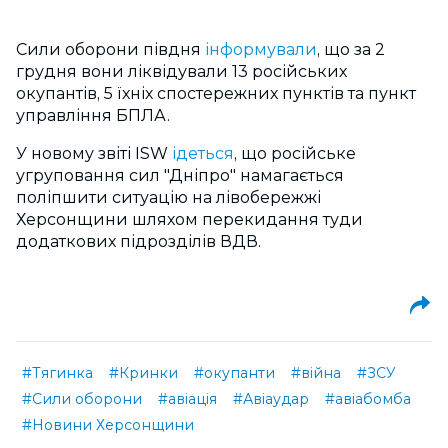
Сили оборони півдня
інформували
, що за 2
грудня вони ліквідували 13 російських
окупантів, 5 їхніх спостережних пунктів та пункт
управління БПЛА.
У новому звіті ISW
ідеться
, що російське
угруповання сил "Дніпро" намагається
поліпшити ситуацію на лівобережжі
Херсонщини шляхом перекидання туди
додаткових підрозділів ВДВ.
#Тягинка
#Кринки
#окупанти
#війна
#ЗСУ
#Сили оборони
#авіація
#Авіаудар
#авіабомба
#Новини Херсонщини