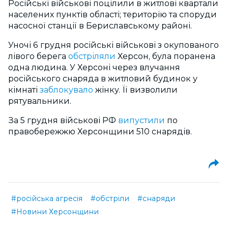
Російські військові поцілили в житлові квартали
населених пунктів області; територію та споруди
насосної станції в Бериславському районі.
Уночі 6 грудня російські військові з окупованого
лівого берега
обстріляли
Херсон, була поранена
одна людина. У Херсоні через влучання
російського снаряда в житловий будинок у
кімнаті
заблокувало
жінку. Її визволили
рятувальники.
За 5 грудня військові РФ
випустили
по
правобережжю Херсонщини 510 снарядів.
#російська агресія
#обстріли
#снаряди
#Новини Херсонщини