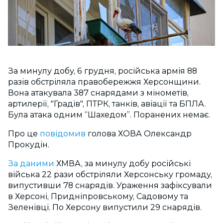
За минулу добу, 6 грудня, російська армія 88
разів обстріляла правобережжя Херсонщини.
Вона атакувала 387 снарядами з мінометів,
артилерії, "Градів", ПТРК, танків, авіації та БПЛА.
Була атака одним “Шахедом”. Поранених немає.
Про це
повідомив
голова ХОВА Олександр
Прокудін.
За даними
ХМВА, за минулу добу російські
війська 22 рази обстріляли Херсонську громаду,
випустивши 78 снарядів. Ураження зафіксували
в Херсоні, Придніпровському, Садовому та
Зеленівці. По Херсону випустили 29 снарядів.