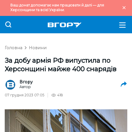
Ваш донат допомагає нам працювати й далі — для
Херсонщини та всієї України.
Головна
Новини
За добу армія РФ випустила по
Херсонщині майже 400 снарядів
Вгору
Автор
07 грудня 2023 07:05
418