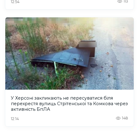
113
12:54
У Херсоні закликають не пересуватися біля
перехрестя вулиць Стрітенської та Комкова через
активність БпЛА
148
12:14