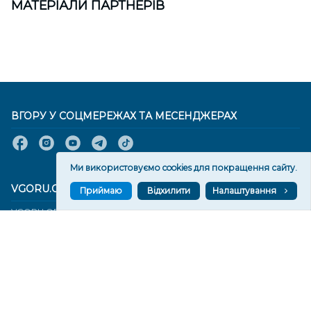
МАТЕРІАЛИ ПАРТНЕРІВ
ВГОРУ У СОЦМЕРЕЖАХ ТА МЕСЕНДЖЕРАХ
Ми використовуємо cookies для покращення сайту.
VGORU.ORG В GOOGLE NEWS
Приймаю
Відхилити
Налаштування
VGORU.ORG в GOOGLE NEWS
Підписуйтеся, щоб знати останні новини Херсона та
Херсонщини сьогодні
Підписатися
СТОРІНКИ