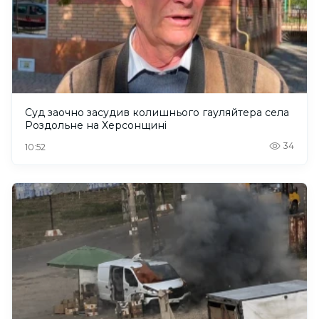
Суд заочно засудив колишнього гауляйтера села
Роздольне на Херсонщині
34
10:52