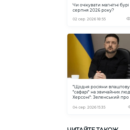
Чи очікувати магнітні бурі
серпня 2026 року?
02 сер. 2026 18:55
"Щодня росіяни влаштов
"сафарі" на звичайних лю
Херсоні": Зеленський про
російського дрона
04 сер. 2026 15:35