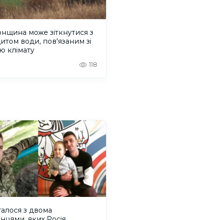
нщина може зіткнутися з
итом води, пов'язаним зі
ю клімату
118
алося з двома
нцями, яких Росія