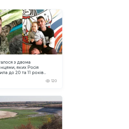
алося з двома
нцями, яких Росія
ила до 20 та 11 років
ії
120