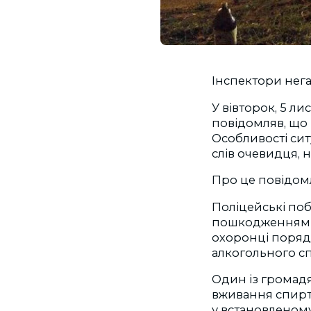
Інспектори нег
У вівторок, 5 л
повідомляв, що 
Особливості ситу
слів очевидця, 
Про це повідо
Поліцейські по
пошкодженнями т
охоронці порядк
алкогольного сп
Один із громадя
вживання спирт
у встановленом