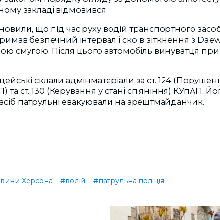
чному закладі відмовився.
новили, що під час руху водій транспортного засо
римав безпечний інтервал і скоїв зіткнення з Dae
ною смугою. Після цього автомобіль винуватця пр
.
іцейські склали адмінматеріали за ст. 124 (Поруше
та ст. 130 (Керування у стані сп’яніння) КУпАП. Йо
асіб патрульні евакуювали на арештмайданчик.
вини Херсона
#водій
#патрульна поліція