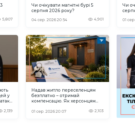
 3
Чи очікувати магнітні бурі 5
Чи оч
серпня 2026 року?
серп
5,807
4,901
04 сер. 2026 20:54
01 сер.
ують
Надав житло переселенцям
дей у
безплатно – отримай
 атаку
компенсацію. Як херсонцям
користуватися програмою
2,139
2,103
“Прихисток”
01 сер. 2026 20:07