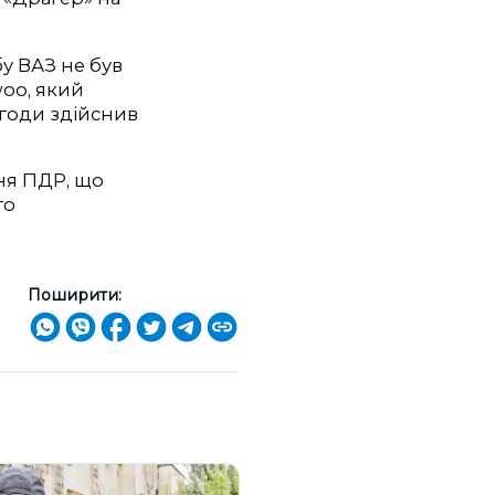
бу ВАЗ не був
woo, який
игоди здійснив
ння ПДР, що
го
Поширити: