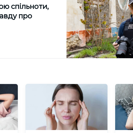
ою спільноти,
равду про