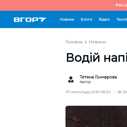
Ваш д
Новини
Блоги
Відео
Текст
Головна
Новини
Водій нап
Тетяна Гончарова
Автор
07 листопада 2019 08:30
31