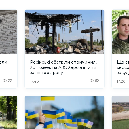
али
Російські обстріли спричинили
Що ст
20 пожеж на АЗС Херсонщини
херсо
за півтора року
засуд
колон
22
52
17:46
17:20