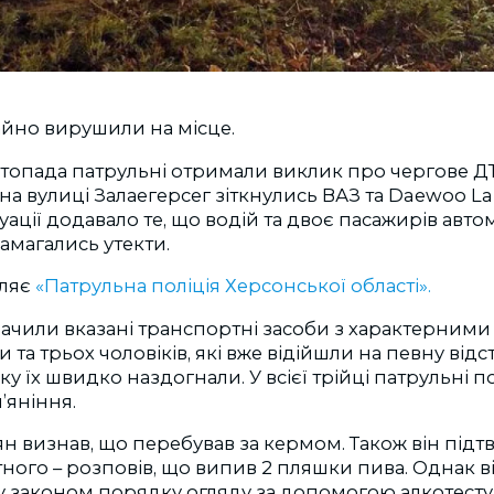
айно вирушили на місце.
истопада патрульні отримали виклик про чергове Д
на вулиці Залаегерсег зіткнулись ВАЗ та Daewoo La
ації додавало те, що водій та двоє пасажирів автом
намагались утекти.
мляє
«Патрульна поліція Херсонської області».
бачили вказані транспортні засоби з характерним
а трьох чоловіків, які вже відійшли на певну відс
у їх швидко наздогнали. У всієї трійці патрульні 
’яніння.
н визнав, що перебував за кермом. Також він під
ного – розповів, що випив 2 пляшки пива. Однак 
у законом порядку огляду за допомогою алкотесту