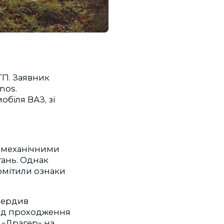
ТП. Заявник
nos.
обіля ВАЗ, зі
и механічними
тань. Однак
помітили ознаки
твердив
від проходження
 «Драгер» на