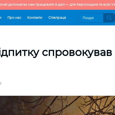
онат допомагає нам працювати й далі — для Херсонщини та всієї Ук
и
Про нас
Контакти
Cпівпраця
ідпитку спровокував
6