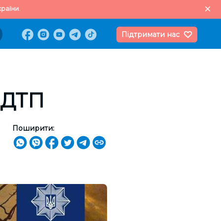
раїни.
Підтримати нас
 ДТП
Поширити: