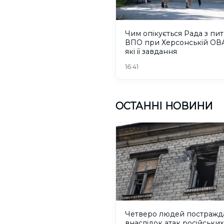
Чим опікується Рада з пи
ВПО при Херсонській ОВА
які її завдання
16:41
ОСТАННІ НОВИНИ
Четверо людей постражд
внаслідок атак російських