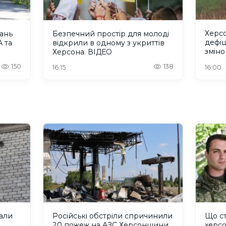
Херсо
тань
Безпечний простір для молоді
дефіц
 та
відкрили в одному з укриттів
зміно
Херсона. ВІДЕО
150
138
16:15
16:00
али
Російські обстріли спричинили
Що ст
20 пожеж на АЗС Херсонщини
херсо