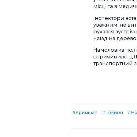
місці та в меди
Інспектори вста
уважним, не вит
рухався зустріч
наїзд на дерево
На чоловіка пол
спричинило ДТП) 
транспортний з
#Кримінал
#новини
#Но