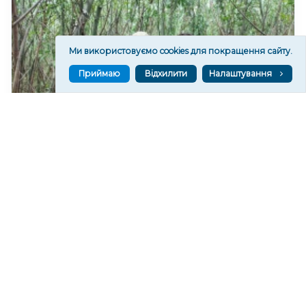
Ми використовуємо cookies для покращення сайту.
Приймаю
Відхилити
Налаштування
На дні колишнього Каховського водосховища
формується найбільший рівновіковий ліс Європи
101
20:29
Читати ще