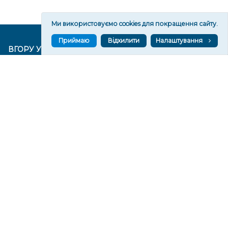
Ми використовуємо cookies для покращення сайту.
Приймаю
Відхилити
Налаштування
ВГОРУ У СОЦМЕРЕЖАХ ТА МЕСЕНДЖЕРАХ
VGORU.ORG В GOOGLE NEWS
VGORU.ORG в GOOGLE NEWS
Підписуйтеся, щоб знати останні новини Херсона та
Херсонщини сьогодні
Підписатися
СТОРІНКИ
Новини
Тексти
Історії
Аналітика
Фактчек
Розслідування