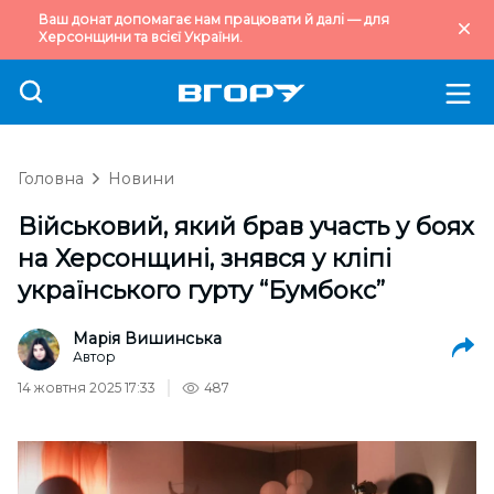
Ваш донат допомагає нам працювати й далі — для
Херсонщини та всієї України.
Головна
Новини
Військовий, який брав участь у боях
на Херсонщині, знявся у кліпі
українського гурту “Бумбокс”
Марія Вишинська
Автор
14 жовтня 2025 17:33
487