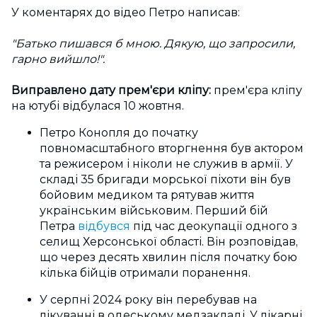
У коментарях до відео Петро написав:
"Батько пишався б мною. Дякую, що запросили,
гарно вийшло!".
Виправлено дату прем'єри кліпу:
прем'єра кліпу
на ютубі відбулася 10 жовтня.
Петро Конопля до початку
повномасштабного вторгнення був актором
та режисером і ніколи не служив в армії. У
складі 35 бригади морської піхоти він був
бойовим медиком та рятував життя
українським військовим. Перший бій
Петра
відбувся
під час деокупації одного з
селищ Херсонської області. Він розповідав,
що через десять хвилин після початку бою
кілька бійців отримали поранення.
У серпні 2024 року він перебував на
лікуванні в одеському медзакладі. У лікарні