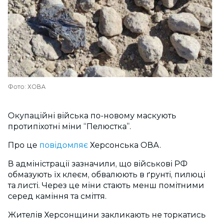
Фото: ХОВА
Окупаційні війська по-новому маскують
протипіхотні міни “Пелюстка”.
Про це
повідомляє
Херсонська ОВА.
В адміністрації зазначили, що військові РФ
обмазують їх клеєм, обвалюють в ґрунті, пилюці
та листі. Через це міни стають менш помітними
серед каміння та сміття.
Жителів Херсонщини закликають не торкатись