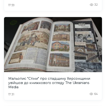
32
17:59
Мальопис "Стіни" про спадщину Херсонщини
увійшов до книжкового огляду The Ukrainians
Media
64
17:31