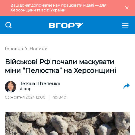
Ваш донат допомагає нам працювати й далі — для
Херсонщини та всієї України.
Головна
Новини
Військові РФ почали маскувати
міни “Пелюстка” на Херсонщині
Тетяна Штепенко
Автор
03 жовтня 2024 12:00
840