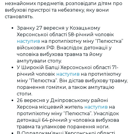
незнайомих предметів, розповідати дітям про
вибухові пристрої та небезпеку, яку вони
становлять.
Зранку 27 вересня у Козацькому
Херсонської області 58-річний чоловік
наступив
на протипіхотну міну “Пелюстка”
військових РФ. Внаслідок детонації у
чоловіка вибухова травма та йому
ампутували стопу.
У Широкій Балці Херсонської області 71-
річний чоловік
наступив
на протипіхотну
міну “Пелюстка”. Він дістав вибухову травму,
поранення гомілки, а також ампутацію
стопи.
26 вересня у Дніпровському районі
Херсона місцевий житель
наступив
на
протипіхотну міну “Пелюстка”. Унаслідок
детонації 64-річний у чоловіка вибухова
травма та уламкове поранення ноги.
В Одрадокам’янці Херсонської області