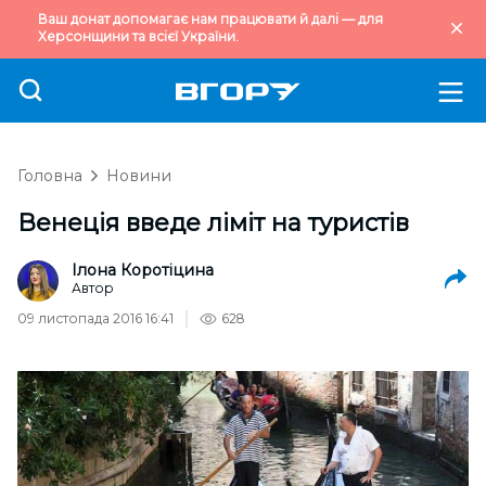
Ваш донат допомагає нам працювати й далі — для
Херсонщини та всієї України.
Головна
Новини
Венеція введе ліміт на туристів
Ілона Коротіцина
Автор
09 листопада 2016 16:41
628