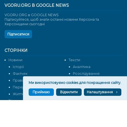
VGORU.ORG В GOOGLE NEWS
VGORU.ORG в GOOGLE NEWS
Підписуйтеся, щоб знати останні новини Херсона та
Херсонщини сьогодні
Підписатися
СТОРІНКИ
Новини
Тексти
Історії
Аналітика
Фактчек
Розслідування
Право
Фото
Ми використовуємо cookies для покращення сайту.
Перерва на каву
Промо
Приймаю
Відхилити
Налаштування
Життя
Блоги
Відео
Архів
Про нас
Контакти
Редакційна політика
Політика конфіденційності
Cпівпраця