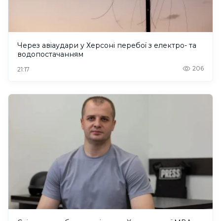
Через авіаудари у Херсоні перебої з електро- та
водопостачанням
206
21:17