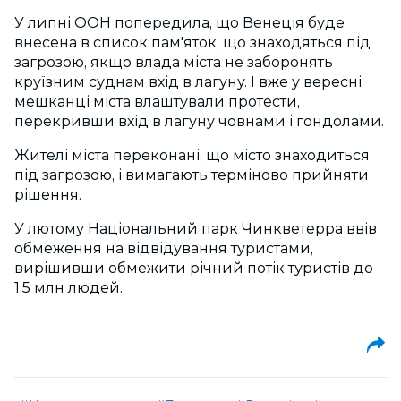
У липні ООН попередила, що Венеція буде
внесена в список пам'яток, що знаходяться під
загрозою, якщо влада міста не заборонять
круїзним суднам вхід в лагуну. І вже у вересні
мешканці міста влаштували протести,
перекривши вхід в лагуну човнами і гондолами.
Жителі міста переконані, що місто знаходиться
під загрозою, і вимагають терміново прийняти
рішення.
У лютому Національний парк Чинкветерра ввів
обмеження на відвідування туристами,
вирішивши обмежити річний потік туристів до
1.5 млн людей.