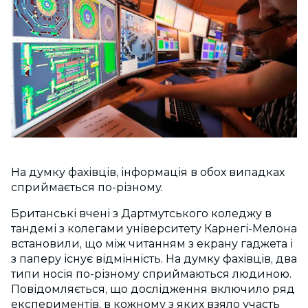
На думку фахівців, інформація в обох випадках
сприймається по-різному.
Британські вчені з Дартмутського коледжу в
тандемі з колегами університету Карнегі-Мелона
встановили, що між читанням з екрану гаджета і
з паперу існує відмінність. На думку фахівців, два
типи носія по-різному сприймаються людиною.
Повідомляється, що дослідження включило ряд
експериментів, в кожному з яких взяло участь