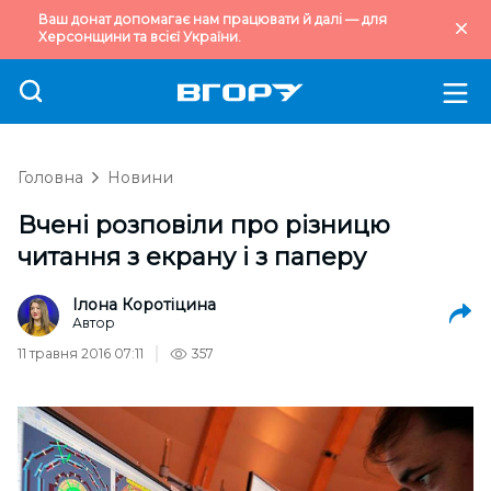
Ваш донат допомагає нам працювати й далі — для
Херсонщини та всієї України.
Головна
Новини
Вчені розповіли про різницю
читання з екрану і з паперу
Ілона Коротіцина
Автор
11 травня 2016 07:11
357