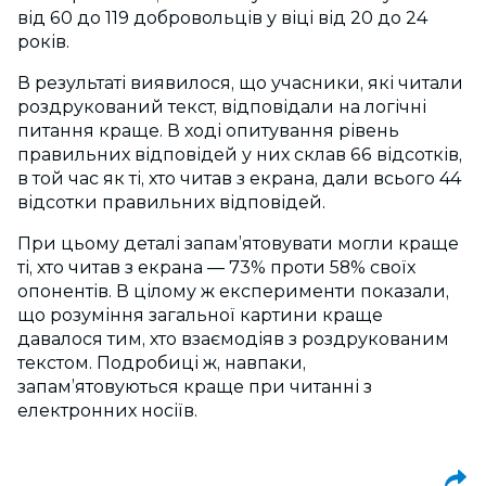
від 60 до 119 добровольців у віці від 20 до 24
років.
В результаті виявилося, що учасники, які читали
роздрукований текст, відповідали на логічні
питання краще. В ході опитування рівень
правильних відповідей у них склав 66 відсотків,
в той час як ті, хто читав з екрана, дали всього 44
відсотки правильних відповідей.
При цьому деталі запам’ятовувати могли краще
ті, хто читав з екрана — 73% проти 58% своїх
опонентів. В цілому ж експерименти показали,
що розуміння загальної картини краще
давалося тим, хто взаємодіяв з роздрукованим
текстом. Подробиці ж, навпаки,
запам’ятовуються краще при читанні з
електронних носіїв.