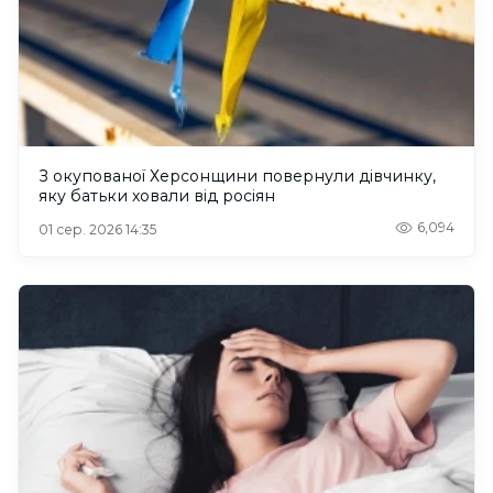
З окупованої Херсонщини повернули дівчинку,
яку батьки ховали від росіян
6,094
01 сер. 2026 14:35