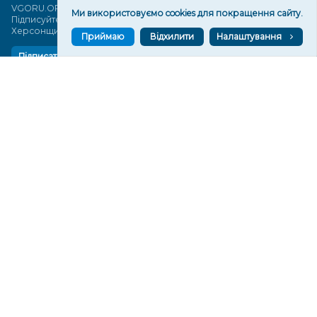
VGORU.ORG в GOOGLE NEWS
Ми використовуємо cookies для покращення сайту.
Підписуйтеся, щоб знати останні новини Херсона та
Херсонщини сьогодні
Приймаю
Відхилити
Налаштування
Підписатися
СТОРІНКИ
Новини
Тексти
Історії
Аналітика
Фактчек
Розслідування
Право
Фото
Перерва на каву
Промо
Життя
Блоги
Відео
Архів
Про нас
Контакти
Редакційна політика
Політика конфіденційності
Cпівпраця
КОНТАКТИ