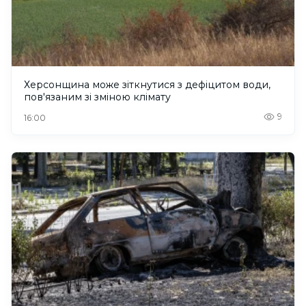
Херсонщина може зіткнутися з дефіцитом води,
пов'язаним зі зміною клімату
9
16:00