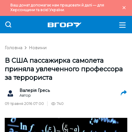
Ваш донат допомагає нам працювати й далі — для
Херсонщини та всієї України.
Головна
Новини
В США пассажирка самолета
приняла увлеченного профессора
за террориста
Валерія Гресь
Автор
09 травня 2016 07:00
740