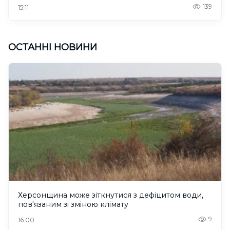
139
15:11
ОСТАННІ НОВИНИ
Херсонщина може зіткнутися з дефіцитом води,
пов'язаним зі зміною клімату
9
16:00