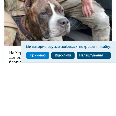
Ми використовуємо cookies для покращення сайту.
На Херсонському напрямку пес Тайсон
Приймаю
Відхилити
Налаштування
допомагає зенітникам збивати російські
безпілотники
139
15:11
Читати ще
МАТЕРІАЛИ ПАРТНЕРІВ