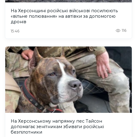
На Херсонщині російські військові посилюють
«вільне полювання» на автівки за допомогою
дронів
116
15:46
На Херсонському напрямку пес Тайсон
допомагає зенітникам збивати російські
безпілотники