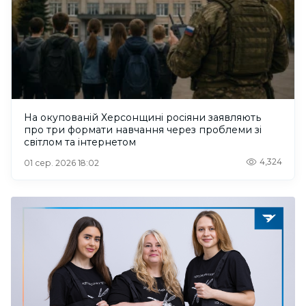
На окупованій Херсонщині росіяни заявляють
про три формати навчання через проблеми зі
світлом та інтернетом
4,324
01 сер. 2026 18:02