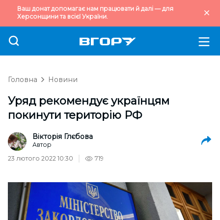
Ваш донат допомагає нам працювати й далі — для
Херсонщини та всієї України.
Головна
Новини
Уряд рекомендує українцям
покинути територію РФ
Вікторія Глєбова
Автор
23 лютого 2022 10:30
719