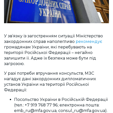
У зв’язку із загостренням ситуації Міністерство
закордонних справ наполегливо
рекомендує
громадянам України, які перебувають на
території Російської Федерації – негайно
залишити її. Адже їх безпека може бути під
загрозою.
У разі потреби втручання консульств, МЗС
нагадує дані закордонних дипломатичних
установ України на території Російської
Федерації:
Посольство України в Російській Федерації
(тел.: +7 919 768 77 96; електронна пошта:
emb_ru@mfa.gov.ua
,
consul_ru@mfa.gov.ua
).