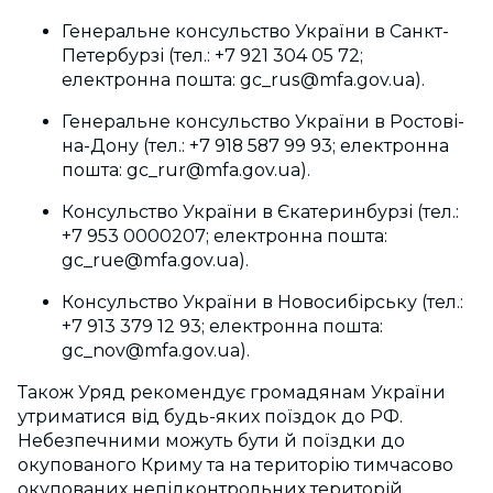
Генеральне консульство України в Санкт-
Петербурзі (тел.: +7 921 304 05 72;
електронна пошта:
gc_rus@mfa.gov.ua
).
Генеральне консульство України в Ростові-
на-Дону (тел.: +7 918 587 99 93; електронна
пошта:
gc_rur@mfa.gov.ua
).
Консульство України в Єкатеринбурзі (тел.:
+7 953 0000207; електронна пошта:
gc_rue@mfa.gov.ua
).
Консульство України в Новосибірську (тел.:
+7 913 379 12 93; електронна пошта:
gc_nov@mfa.gov.ua
).
Також Уряд рекомендує громадянам України
утриматися від будь-яких поїздок до РФ.
Небезпечними можуть бути й поїздки до
окупованого Криму та на територію тимчасово
окупованих непідконтрольних територій.