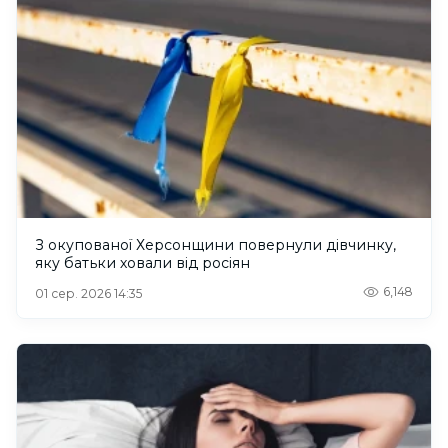
З окупованої Херсонщини повернули дівчинку,
яку батьки ховали від росіян
6,148
01 сер. 2026 14:35