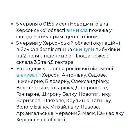
5 червня о 01:55 у селі Новодмитрівка
Херсонської області
виникла
пожежа у
складському приміщенні з сіном.
5 червня у Херсонській області окупаційні
війська з безпілотника
скинули
вибухівки
на 2 поля з пшеницею. Площа пожеж
склала 3,5 та 4,5 гектара.
Упродовж 4 червня російські військові
атакували
Херсон, Антонівку, Садове,
Інженерне, Білозерку, Олександрівку,
Велетенське, Токарівку, Дніпровське,
Гончарне, Широку Балку, Новотягинку,
Берислав, Шляхове, Крупицю, Тягинку,
Золоту Балку, Михайлівку, Львове,
Архангельське, Червоний Маяк, Качкарівку
Херсонської області.