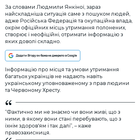
За словами Людмили Янкіної, зараз
найскладніша ситуація саме з пошуком людей,
адже Російська Федерація та окупаційна влада,
окрім офіційних місць утримання полонених,
створює і неофіційні, отримати інформацію з
яких доволі складно.
Додати Вгору як бажане джерело в Google
Інформацію про місця та умови утримання
багатьох українців не надають навіть
українському уповноваженому з прав людини
та Червоному Хресту.
“Фактично ми не знаємо чи вони живі, що з
ними, в якому вони стані перебувають, що з
їхнім здоров'ям і так далі”, – каже
правозахисниця.