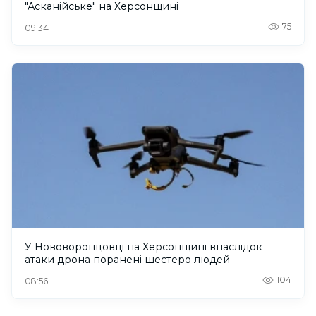
"Асканійське" на Херсонщині
75
09:34
У Нововоронцовці на Херсонщині внаслідок
атаки дрона поранені шестеро людей
104
08:56