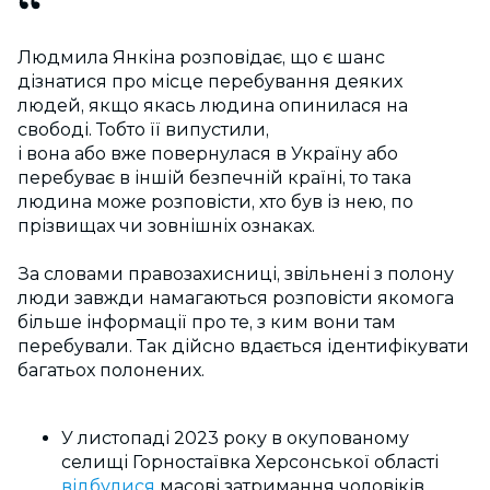
Людмила Янкіна розповідає, що є шанс
дізнатися про місце перебування деяких
людей, якщо якась людина опинилася на
свободі. Тобто її випустили,
і вона або вже повернулася в Україну або
перебуває в іншій безпечній країні, то така
людина може розповісти, хто був із нею, по
прізвищах чи зовнішніх ознаках.
За словами правозахисниці, звільнені з полону
люди завжди намагаються розповісти якомога
більше інформації про те, з ким вони там
перебували. Так дійсно вдається ідентифікувати
багатьох полонених.
У листопаді 2023 року в окупованому
селищі Горностаївка Херсонської області
відбулися
масові затримання чоловіків.