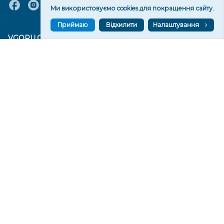
Ми використовуємо cookies для покращення сайту.
Приймаю
Відхилити
Налаштування
VGORU.ORG В GOOGLE NEWS
VGORU.ORG в GOOGLE NEWS
Підписуйтеся, щоб знати останні новини Херсона та
Херсонщини сьогодні
Підписатися
СТОРІНКИ
Новини
Тексти
Історії
Аналітика
Фактчек
Розслідування
Право
Фото
Перерва на каву
Промо
Життя
Блоги
Відео
Архів
Про нас
Контакти