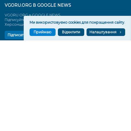
VGORU.ORG В GOOGLE NEWS
VGORU.ORG в GOOGLE NEWS
Підписуйтеся, щоб знати останні новини Херсона та
Ми використовуємо cookies для покращення сайту.
Херсонщини сьогодні
Приймаю
Відхилити
Налаштування
Підписатися
СТОРІНКИ
Новини
Тексти
Історії
Аналітика
Фактчек
Розслідування
Право
Фото
Перерва на каву
Промо
Життя
Блоги
Відео
Архів
Про нас
Контакти
Редакційна політика
Політика конфіденційності
Cпівпраця