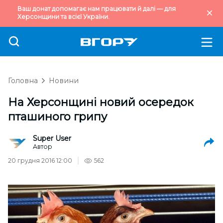
Ваш донат допомагає нам працювати й далі — для
Херсонщини та всієї України.
Головна
Новини
На Херсонщині новий осередок
пташиного грипу
Super User
Автор
20 грудня 2016 12:00
562