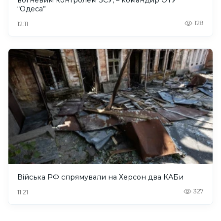
вогневим контролем ЗСУ, – командир ОТУ
“Одеса”
128
12:11
Війська РФ спрямували на Херсон два КАБи
327
11:21