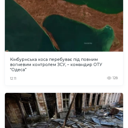
Кінбурнська коса перебуває під повним
вогневим контролем ЗСУ, – командир ОТУ
“Одеса”
128
12:11