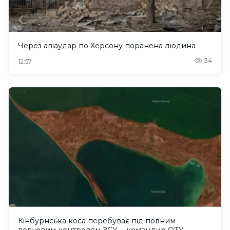
Через авіаудар по Херсону поранена людина
34
12:57
Кінбурнська коса перебуває під повним