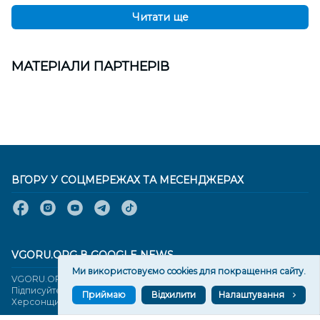
Читати ще
МАТЕРІАЛИ ПАРТНЕРІВ
ВГОРУ У СОЦМЕРЕЖАХ ТА МЕСЕНДЖЕРАХ
VGORU.ORG В GOOGLE NEWS
Ми використовуємо cookies для покращення сайту.
VGORU.ORG в GOOGLE NEWS
Підписуйтеся, щоб знати останні новини Херсона та
Приймаю
Відхилити
Налаштування
Херсонщини сьогодні