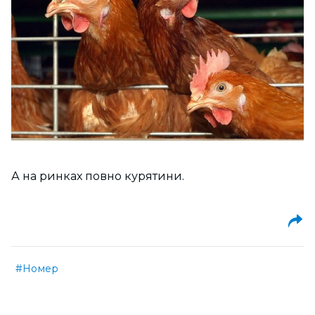
А на ринках повно курятини.
#Номер