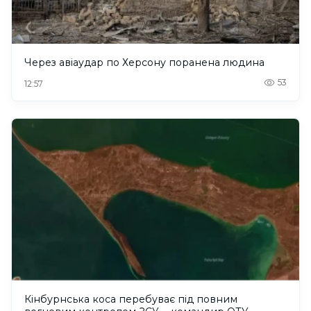
Через авіаудар по Херсону поранена людина
53
12:57
Кінбурнська коса перебуває під повним