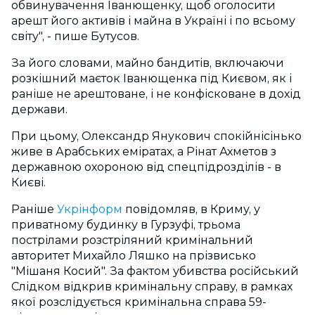
обвинувачення Іванющенку, щоб оголосити
арешт його активів і майна в Україні і по всьому
світу", - пише Бутусов.
За його словами, майно бандитів, включаючи
розкішний маєток Іванющенка під Києвом, як і
раніше не арештоване, і не конфісковане в дохід
держави.
При цьому, Олександр Янукович спокійнісінько
живе в Арабських еміратах, а Рінат Ахметов з
державною охороною від спецпідрозділів - в
Києві.
Раніше
Укрінформ
повідомляв, в Криму, у
приватному будинку в Гурзуфі, трьома
пострілами розстріляний кримінальний
авторитет Михайло Ляшко на прізвисько
"Мішаня Косий". За фактом убивства російський
Слідком відкрив кримінальну справу, в рамках
якої розслідується кримінальна справа 59-