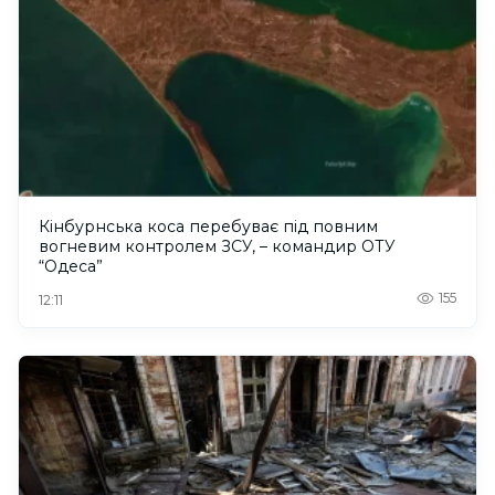
Кінбурнська коса перебуває під повним
вогневим контролем ЗСУ, – командир ОТУ
“Одеса”
155
12:11