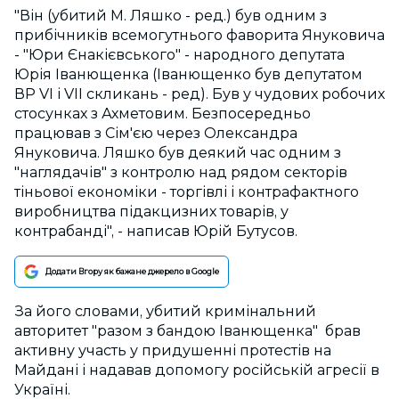
"Він (убитий М. Ляшко - ред.) був одним з
прибічників всемогутнього фаворита Януковича
- "Юри Єнакієвського" - народного депутата
Юрія Іванющенка (Іванющенко був депутатом
ВР VI і VII скликань - ред). Був у чудових робочих
стосунках з Ахметовим. Безпосередньо
працював з Сім'єю через Олександра
Януковича. Ляшко був деякий час одним з
"наглядачів" з контролю над рядом секторів
тіньової економіки - торгівлі і контрафактного
виробництва підакцизних товарів, у
контрабанді", - написав Юрій Бутусов.
Додати Вгору як бажане джерело в Google
За його словами, убитий кримінальний
авторитет "разом з бандою Іванющенка" брав
активну участь у придушенні протестів на
Майдані і надавав допомогу російській агресії в
Україні.