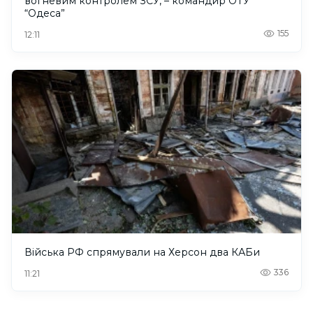
вогневим контролем ЗСУ, – командир ОТУ
“Одеса”
155
12:11
Війська РФ спрямували на Херсон два КАБи
336
11:21