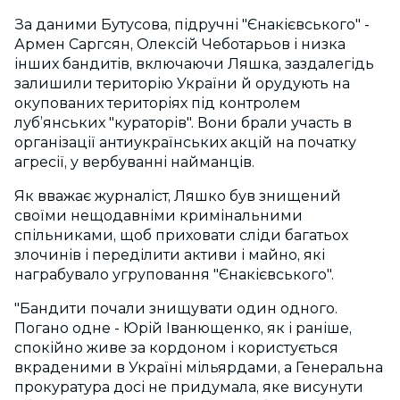
За даними Бутусова, підручні "Єнакієвського" -
Армен Саргсян, Олексій Чеботарьов і низка
інших бандитів, включаючи Ляшка, заздалегідь
залишили територію України й орудують на
окупованих територіях під контролем
луб’янських "кураторів". Вони брали участь в
організації антиукраїнських акцій на початку
агресії, у вербуванні найманців.
Як вважає журналіст, Ляшко був знищений
своїми нещодавніми кримінальними
спільниками, щоб приховати сліди багатьох
злочинів і переділити активи і майно, які
награбувало угруповання "Єнакієвського".
"Бандити почали знищувати один одного.
Погано одне - Юрій Іванющенко, як і раніше,
спокійно живе за кордоном і користується
вкраденими в Україні мільярдами, а Генеральна
прокуратура досі не придумала, яке висунути