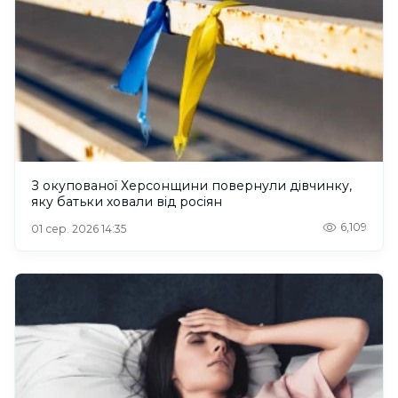
З окупованої Херсонщини повернули дівчинку,
яку батьки ховали від росіян
6,109
01 сер. 2026 14:35