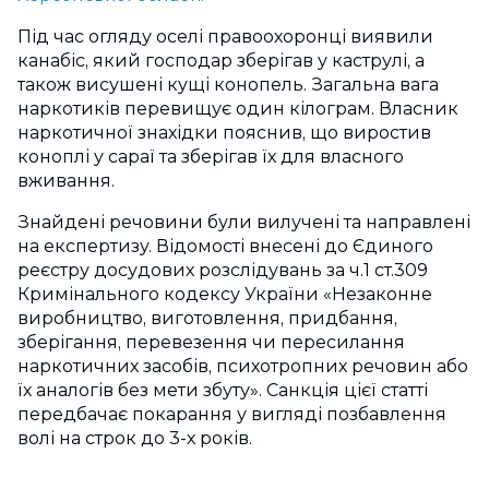
Під час огляду оселі правоохоронці виявили
канабіс, який господар зберігав у каструлі, а
також висушені кущі конопель. Загальна вага
наркотиків перевищує один кілограм. Власник
наркотичної знахідки пояснив, що виростив
коноплі у сараї та зберігав їх для власного
вживання.
Знайдені речовини були вилучені та направлені
на експертизу. Відомості внесені до Єдиного
реєстру досудових розслідувань за ч.1 ст.309
Кримінального кодексу України «Незаконне
виробництво, виготовлення, придбання,
зберігання, перевезення чи пересилання
наркотичних засобів, психотропних речовин або
їх аналогів без мети збуту». Санкція цієї статті
передбачає покарання у вигляді позбавлення
волі на строк до 3-х років.