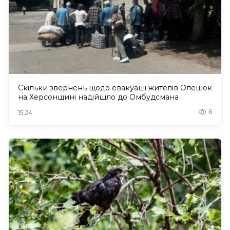
Скільки звернень щодо евакуації жителів Олешок
на Херсонщині надійшло до Омбудсмана
6
15:24