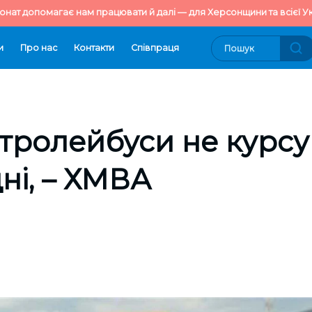
онат допомагає нам працювати й далі — для Херсонщини та всієї Ук
и
Про нас
Контакти
Cпівпраця
 тролейбуси не курс
дні, – ХМВА