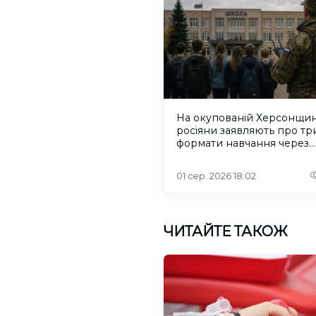
На окупованій Херсонщин
росіяни заявляють про тр
формати навчання через
проблеми зі світлом та
інтернетом
01 сер. 2026 18:02
ЧИТАЙТЕ ТАКОЖ