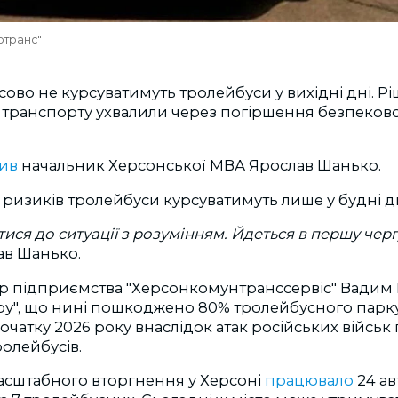
отранс"
сово не курсуватимуть тролейбуси у вихідні дні. Р
транспорту ухвалили через погіршення безпекової
мив
начальник Херсонської МВА Ярослав Шанько.
изиків тролейбуси курсуватимуть лише у будні дн
ися до ситуації з розумінням. Йдеться в першу чер
в Шанько.
р підприємства "Херсонкомунтранссервіс" Вадим
ру", що нині пошкоджено 80% тролейбусного парку.
початку 2026 року внаслідок атак російських війсь
ролейбусів.
сштабного вторгнення у Херсоні
працювало
24 ав