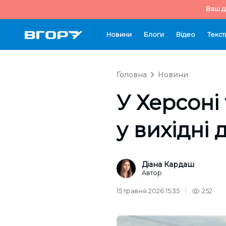
Ваш д
Новини
Блоги
Відео
Текст
Головна
Новини
У Херсоні
у вихідні 
Діана Кардаш
Автор
15 травня 2026 15:35
252