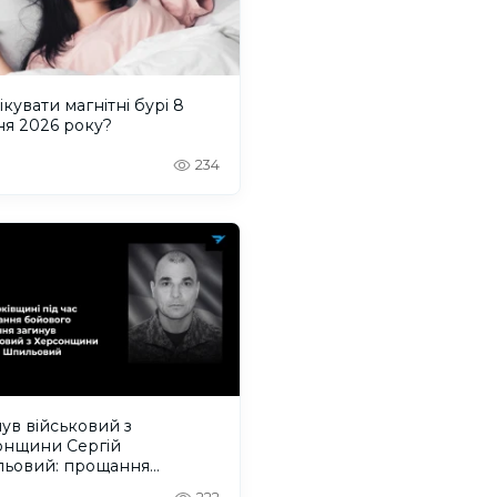
ікувати магнітні бурі 8
ня 2026 року?
234
ув військовий з
онщини Сергій
ьовий: прощання
деться на Одещині