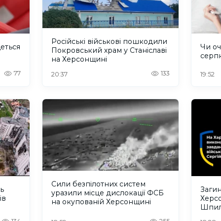
Російські військові пошкодили
деться
Чи оч
Покровський храм у Станіславі
серп
на Херсонщині
77
133
20:37
19:52
Сили безпілотних систем
ть
Загин
уразили місце дислокації ФСБ
ів
Херс
на окупованій Херсонщині
Шпил
відбу