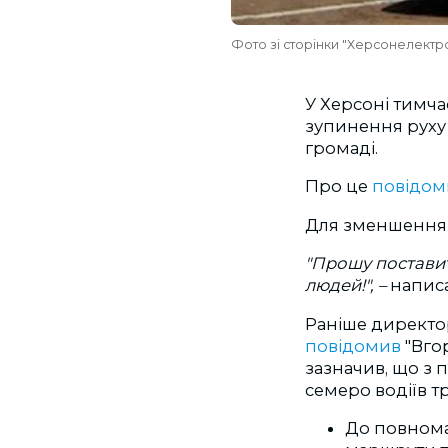
Фото зі сторінки "Херсонелектр
У Херсоні тимча
зупинення руху 
громаді.
Про це
повідо
Для зменшення р
"Прошу поставит
людей!", –
написа
Раніше директо
повідомив
"Вго
зазначив, що з 
семеро водіїв т
До повнома