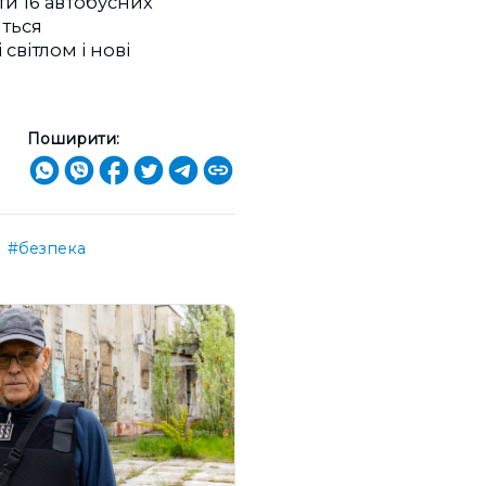
ти 16 автобусних
иться
світлом і нові
Поширити:
#безпека