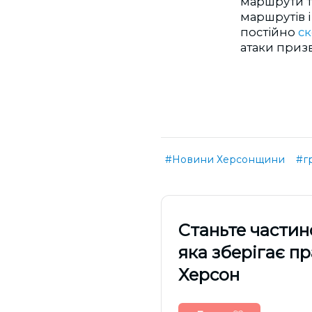
маршрути та
маршрутів 
постійно
с
атаки призв
#Новини Херсонщини
#г
Cтаньте частин
яка зберігає п
Херсон