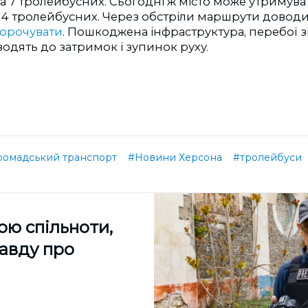
 7 тролейбусних. Сьогодні ж місто може утримува
і 4 тролейбусних. Через обстріли маршрути довод
корочувати
. Пошкоджена інфраструктура, перебої зі 
одять до затримок і зупинок руху.
ромадський транспорт
#Новини Херсона
#тролейбуси
ою спільноти,
равду про