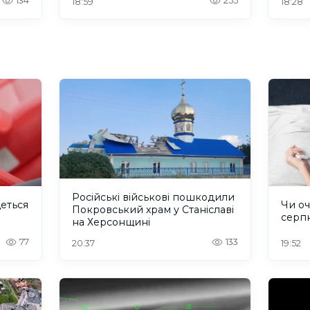
134
255
18:59
18:28
Російські військові пошкодили
деться
Чи оч
Покровський храм у Станіславі
серп
на Херсонщині
77
133
20:37
19:52