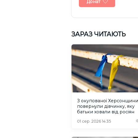
Донат
ЗАРАЗ ЧИТАЮТЬ
З окупованої Херсонщин
повернули дівчинку, яку
батьки ховали від росіян
01 сер. 2026 14:35