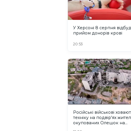
У Херсоні 8 серпня відбу
прийом донорів крові
20:53
Російські військові ховаю
техніку на подвір'ях жител
окупованих Олешок на
Херсонщині