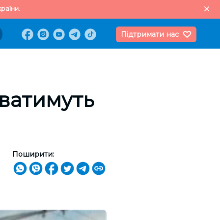
раїни.
Підтримати нас
уватимуть
Поширити: