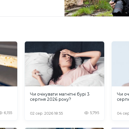
и
Чи очікувати магнітні бурі 3
Чи оч
серпня 2026 року?
серп
6,155
5,795
02 сер. 2026 18:55
04 сер