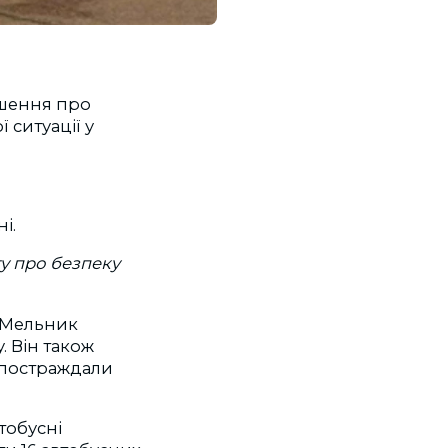
ішення про
 ситуації у
і.
гу про безпеку
 Мельник
 Він також
к постраждали
тобусні