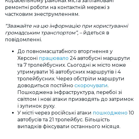
Корабельному районах міста заплановані
ремонтні роботи на контактній мережі з
частковим знеструмленням.
“Зважайте на цю інформацію при користуванні
громадським транспортом”, –
йдеться в
повідомленні.
До повномасштабного вторгнення у
Херсоні
працювало
24 автобусні маршрути
та 7 тролейбусних. Сьогодні ж місто може
утримувати 16 автобусних маршрутів і 4
тролейбусних. Через обстріли маршрути
доводиться постійно
скорочувати
.
Пошкоджена інфраструктура, перебої зі
світлом і нові атаки призводять до затримок
і зупинок руху.
У місті через російські атаки
пошкоджено
10
автобусів та 21 тролейбус. Більшість
випадків фіксували останнього місяця.