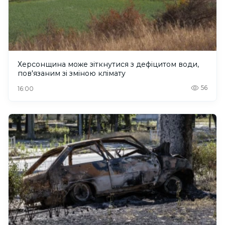
Херсонщина може зіткнутися з дефіцитом води,
пов'язаним зі зміною клімату
56
16:00