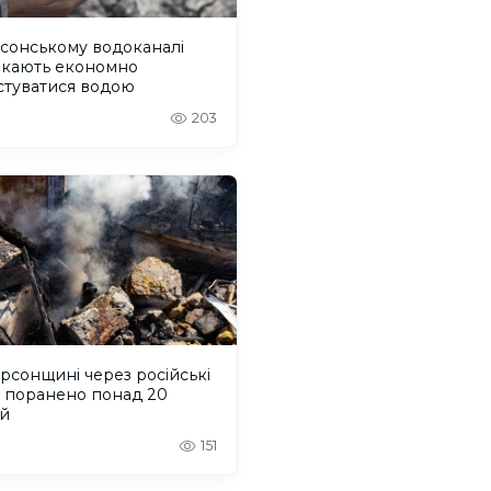
сонському водоканалі
икають економно
стуватися водою
203
рсонщині через російські
и поранено понад 20
й
151