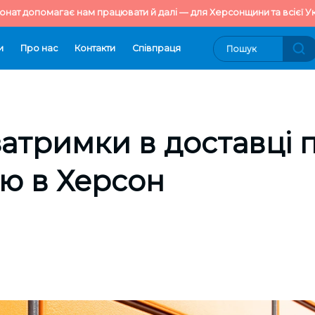
онат допомагає нам працювати й далі — для Херсонщини та всієї Ук
и
Про нас
Контакти
Cпівпраця
атримки в доставці 
ю в Херсон