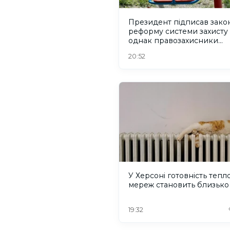
Президент підписав зако
реформу системи захисту 
однак правозахисники
критикують його
20:52
У Херсоні готовність тепл
мереж становить близько
19:32