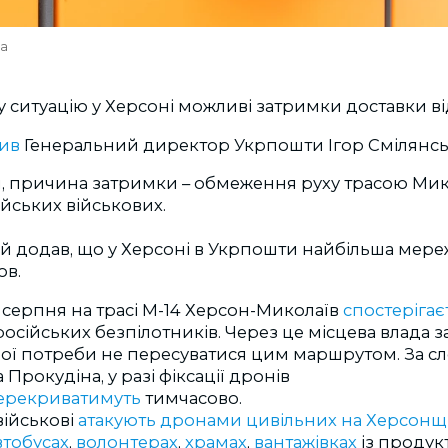
va
 ситуацію у Херсоні можливі затримки доставки в
ив
Генеральний директор Укрпошти Ігор Смілянс
и, причина затримки
–
обмеження руху трасою Мик
ійських військових.
й додав, що у Херсоні в Укрпошти найбільша мере
ов.
 серпня на трасі М-14 Херсон-Миколаїв
спостерігає
російських безпілотників.
Через це місцева влада 
ної потреби не пересуватися цим маршрутом.
За с
Прокудіна, у разі фіксації дронів
ерекриватимуть
тимчасово.
військові
атакують дронами цивільних на Херсонщ
втобусах
,
волонтерах
,
храмах
,
вантажівках
із продук