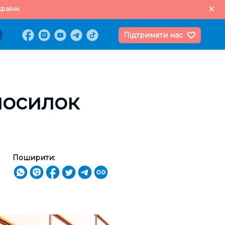
раїни.
Підтримати нас
посилок
Поширити: