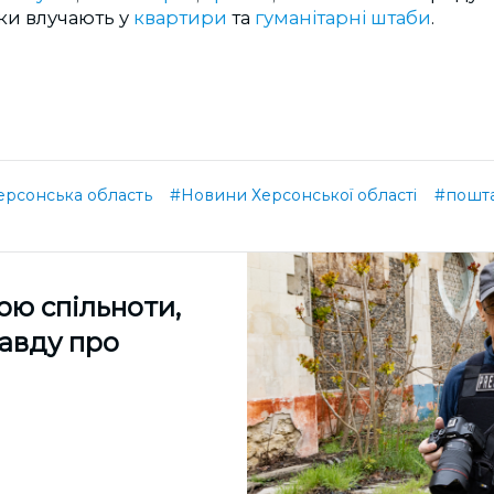
ки влучають у
квартири
та
гуманітарні штаби
.
ерсонська область
#Новини Херсонської області
#пошт
ою спільноти,
равду про