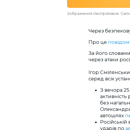
Зображення ілюстративне. Can
Через безпекову
Про це
повідом
За його словам
через атаки рос
Ігор Смілянськи
серед всіх устан
З вечора 25
активність 
без нагаль
Олександра 
автошлях
п
Російській 
ударів по
а