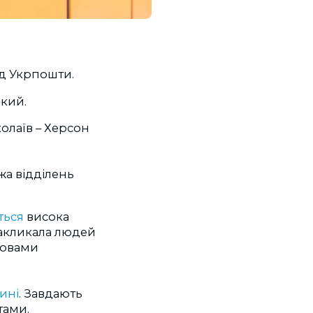
ід Укрпошти.
ький.
олаїв
–
Херсон
жа відділень
ться
висока
закликала людей
ловами
ині
. Завдають
тами.