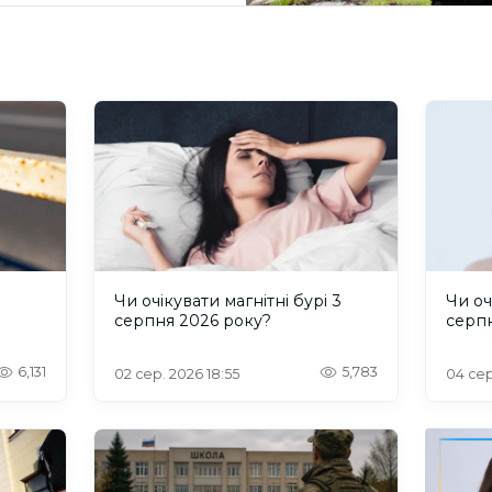
и
Чи очікувати магнітні бурі 3
Чи оч
серпня 2026 року?
серп
6,131
5,783
02 сер. 2026 18:55
04 сер