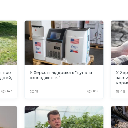
н про
У Херсоні відкриють “пункти
У Хер
дітей,
охолодження”
закл
кори
147
162
20:19
19:46