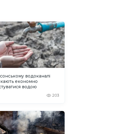
сонському водоканалі
икають економно
стуватися водою
203