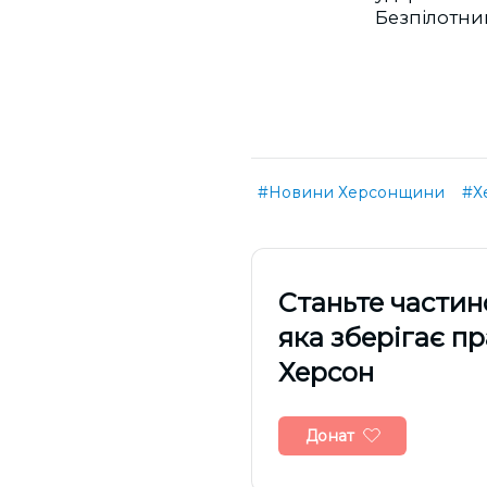
Безпілотни
#Новини Херсонщини
#Х
Cтаньте частин
яка зберігає п
Херсон
Донат