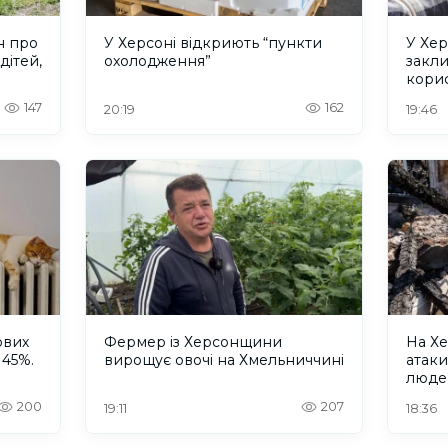
н про
У Херсоні відкриють “пункти
У Хер
дітей,
охолодження”
закл
кори
147
162
20:19
19:46
ових
Фермер із Херсонщини
На Хе
 45%.
вирощує овочі на Хмельниччині
атак
люде
200
207
19:11
18:36