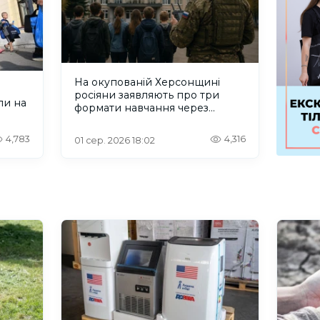
На окупованій Херсонщині
росіяни заявляють про три
ли на
формати навчання через
проблеми зі світлом та
інтернетом
4,783
4,316
01 сер. 2026 18:02