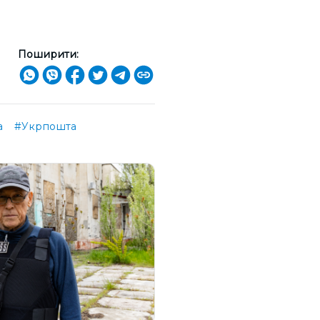
Поширити:
а
#Укрпошта