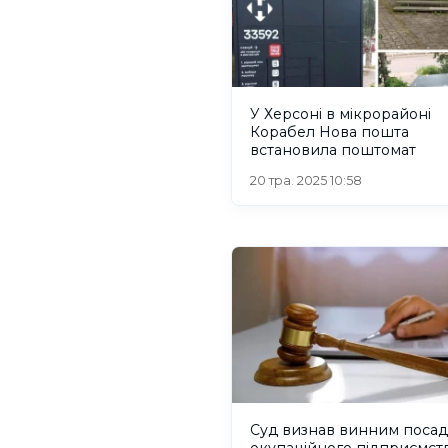
У Херсоні в мікрорайоні
Корабел Нова пошта
встановила поштомат
20 тра. 2025 10:58
Суд визнав винним поса
окупаційного підприємст