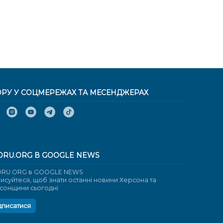
ОРУ У СОЦМЕРЕЖАХ ТА МЕСЕНДЖЕРАХ
ORU.ORG В GOOGLE NEWS
RU.ORG в GOOGLE NEWS
писуйтеся, щоб знати останні новини Херсона та
сонщини сьогодні
дписатися