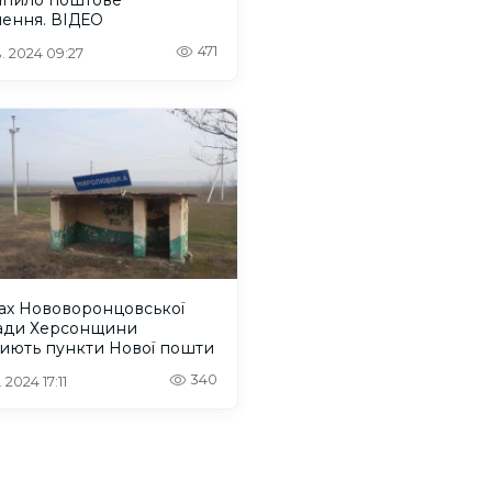
лення. ВІДЕО
471
. 2024 09:27
ах Нововоронцовської
ади Херсонщини
риють пункти Нової пошти
340
 2024 17:11