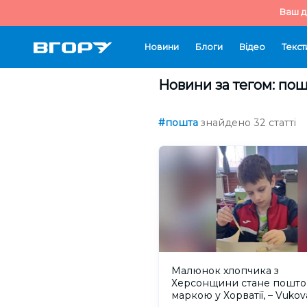
Ваш д
Новини
Блоги
Відео
Текст
Новини за тегом: по
#пошта
знайдено 32 статті
Малюнок хлопчика з
Херсонщини стане пошт
маркою у Хорватії, – Vukov