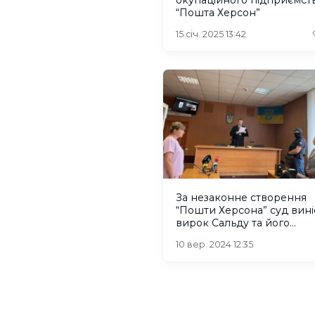
“Пошта Херсон”
15 січ. 2025 13:42
За незаконне створення
“Пошти Херсона” суд вині
вирок Сальду та його
спільникам
10 вер. 2024 12:35