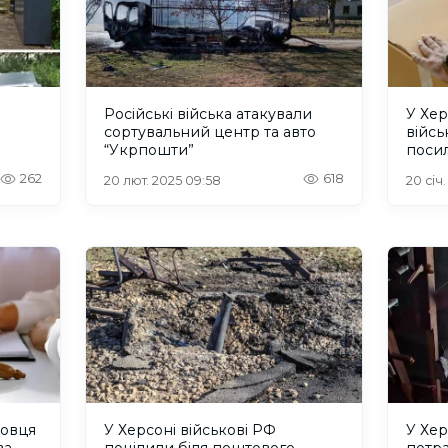
Російські війська атакували
У Хер
сортувальний центр та авто
війсь
“Укрпошти”
поси
262
618
20 лют. 2025 09:58
20 січ.
довця
У Херсоні військові РФ
У Хер
ва
поцілили біля поштового
потр