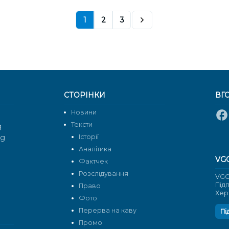
1
2
3
СТОРІНКИ
ВГ
Новини
Тексти
g
rg
Історії
Аналітика
VG
Фактчек
Розслідування
VGO
Під
Право
Хер
Фото
Перерва на каву
Пі
Промо