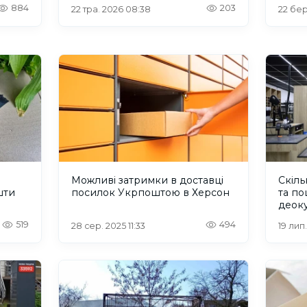
Херсонщину
жите
884
203
22 тра. 2026 08:38
22 бер
Можливі затримки в доставці
Скіль
шти
посилок Укрпоштою в Херсон
та по
деок
519
494
28 сер. 2025 11:33
19 лип