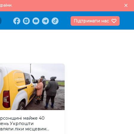
раїни.
Підтримати нас
ерсонщині майже 40
ілень Укрпошти
вляли ліки місцевим