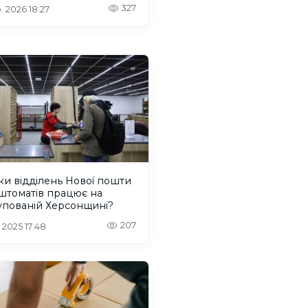
лям
327
. 2026 18:27
ки відділень Нової пошти
штоматів працює на
упованій Херсонщині?
207
. 2025 17:48