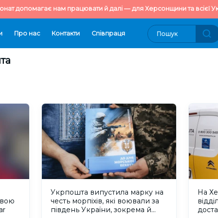
онат допомагає нам працювати й далі — для Херсонщини та всієї Ук
и
Про нас
Контакти
Cпівпраця
шта
Укрпошта випустила марку на
На Х
овою
честь морпіхів, які воювали за
відд
ar
південь України, зокрема й
доста