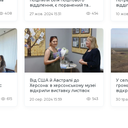
відділення, є поранений та
відді
загибла
408
454
27 жов. 2024 15:31
10 жов
Від США й Австралії до
У сел
с
Херсона: в херсонському музеї
гром
відкрили виставку листівок
відк
615
543
20 сер. 2024 15:59
30 тра.