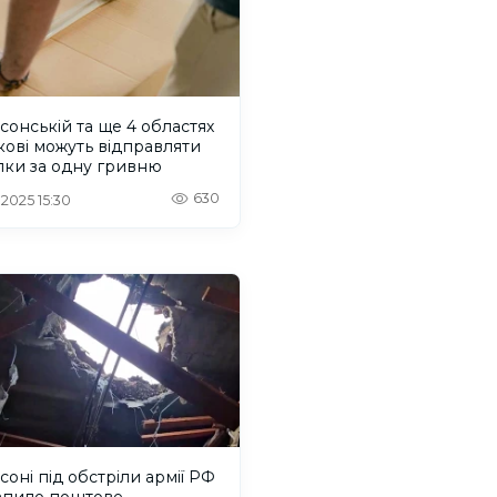
сонській та ще 4 областях
кові можуть відправляти
лки за одну гривню
630
 2025 15:30
соні під обстріли армії РФ
апило поштове