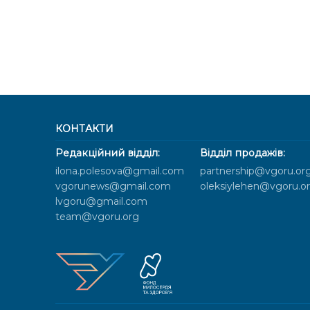
КОНТАКТИ
Редакційний відділ:
Відділ продажів:
ilona.polesova@gmail.com
partnership@vgoru.or
vgorunews@gmail.com
oleksiylehen@vgoru.o
lvgoru@gmail.com
team@vgoru.org