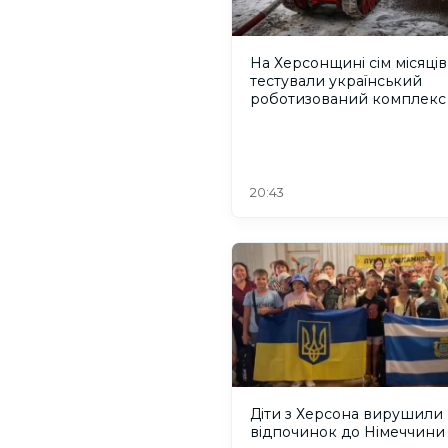
На Херсонщині сім місяців
тестували український
роботизований комплекс
пожежогасіння
20:43
Діти з Херсона вирушили
відпочинок до Німеччини