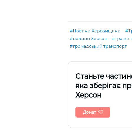
#Новини Херсонщини
#Т
#новини Херсон
#трансп
#громадський транспорт
Cтаньте частин
яка зберігає п
Херсон
Донат