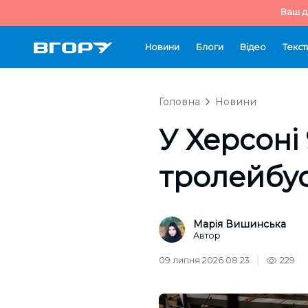
Ваш д
Новини
Блоги
Відео
Текст
Головна
Новини
У Херсоні
тролейбус
Марія Вишинська
Автор
09 липня 2026 08:23
229