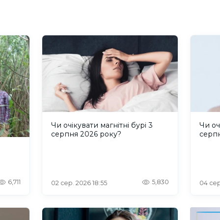
Чи очікувати магнітні бурі 3
Чи оч
серпня 2026 року?
серп
6,711
5,830
02 сер. 2026 18:55
04 сер