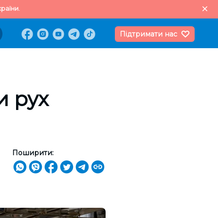
раїни.
Підтримати нас
и рух
Поширити: