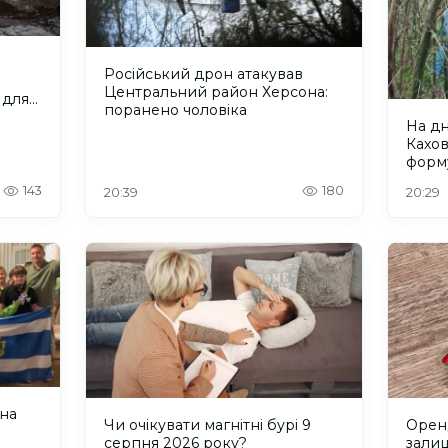
Російський дрон атакував
Центральний район Херсона:
 для
поранено чоловіка
На д
Кахо
форм
рівно
143
180
20:39
20:29
 на
Чи очікувати магнітні бурі 9
Оренд
серпня 2026 року?
зали