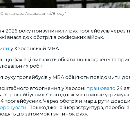
то Олександра Андрющенка\"Вгору"
пня 2026 року призупинили рух тролейбусів чере
жі внаслідок обстрілів російських військ.
мили
у Херсонській МВА.
и, що фахівці вивчають обсяги пошкоджень та при
лювальних робіт.
я руху тролейбусів у МВА обіцяють повідомити до
сштабного вторгнення у Херсоні
працювало
24 ав
 7 тролейбусних. Сьогодні ж місто може утримува
і 4 тролейбусних. Через обстріли маршрути довод
корочувати
. Пошкоджена інфраструктура, перебої зі 
одять до затримок і зупинок руху.