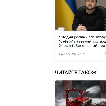
"Щодня росіяни влаштов
"сафарі" на звичайних лю
Херсоні": Зеленський про
російського дрона
04 сер. 2026 15:35
ЧИТАЙТЕ ТАКОЖ