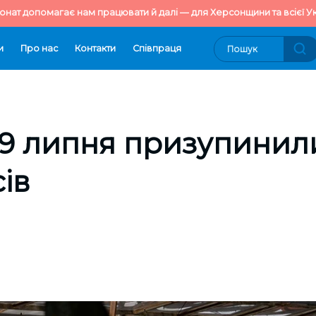
онат допомагає нам працювати й далі — для Херсонщини та всієї Ук
и
Про нас
Контакти
Cпівпраця
 9 липня призупинил
ів