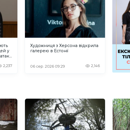
ують
Художниця з Херсона відкрила
дей у
галерею в Естонії
 атаку
2,237
2,146
06 сер. 2026 09:29