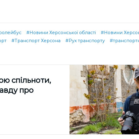
ролейбус
#Новини Херсонської області
#Новини Херсо
орт
#Транспорт Херсона
#Рух транспорту
#транспорт
ою спільноти,
равду про