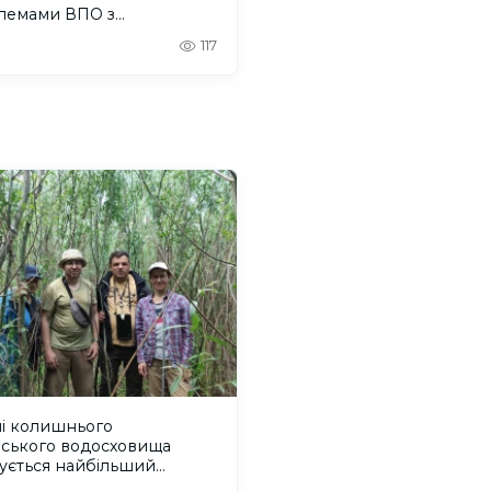
лемами ВПО з
онщини
117
ні колишнього
вського водосховища
ується найбільший
віковий ліс Європи