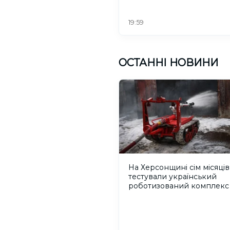
19:59
ОСТАННІ НОВИНИ
На Херсонщині сім місяців
тестували український
роботизований комплекс
пожежогасіння