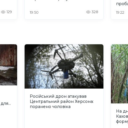
проб
Херс
129
328
19:50
19:22
Російський дрон атакував
Центральний район Херсона:
 для
поранено чоловіка
На д
Кахо
форм
рівно