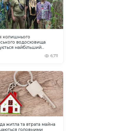
ні колишнього
вського водосховища
ується найбільший
віковий ліс Європи
6,711
а житла та втрата майна
шаються головними