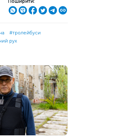
Поширити:
на
#тролейбуси
ний рух