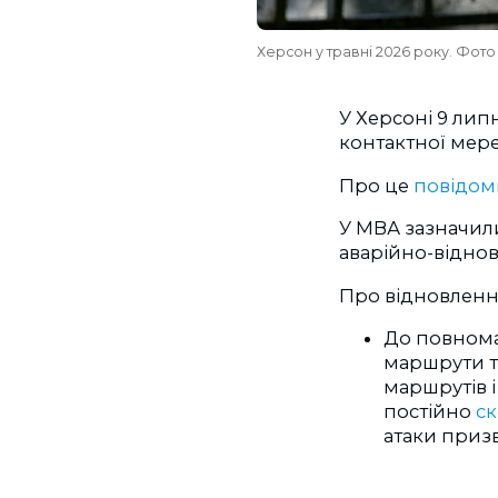
Херсон у травні 2026 року. Фо
У Херсоні 9 ли
контактної мере
Про це
повідо
У МВА зазначил
аварійно-віднов
Про відновленн
До повнома
маршрути та
маршрутів 
постійно
с
атаки призв