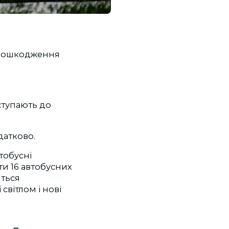
з пошкодження
ступають до
датково.
тобусні
ти 16 автобусних
иться
світлом і нові