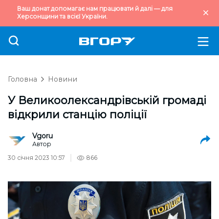
Ваш донат допомагає нам працювати й далі — для
Херсонщини та всієї України.
Головна
Новини
У Великоолександрівській громаді
відкрили станцію поліції
Vgoru
Автор
30 січня 2023 10:57
866