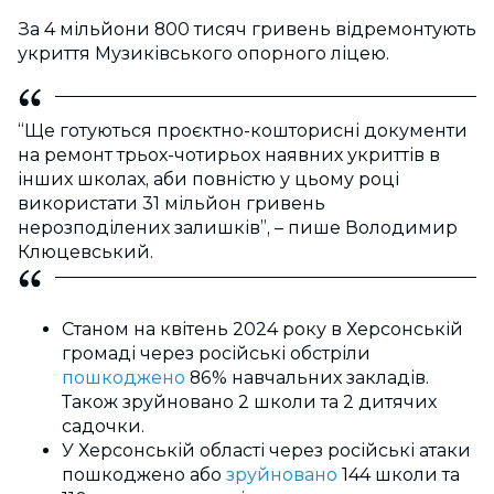
За 4 мільйони 800 тисяч гривень відремонтують
укриття Музиківського опорного ліцею.
“Ще готуються проєктно-кошторисні документи
на ремонт трьох-чотирьох наявних укриттів в
інших школах, аби повністю у цьому році
використати 31 мільйон гривень
нерозподілених залишків”, – пише Володимир
Клюцевський.
Станом на квітень 2024 року в Херсонській
громаді через російські обстріли
пошкоджено
86% навчальних закладів.
Також зруйновано 2 школи та 2 дитячих
садочки.
У Херсонській області через російські атаки
пошкоджено або
зруйновано
144 школи та