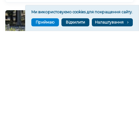
Ми використовуємо cookies для покращення сайту.
Приймаю
Відхилити
Налаштування
На Херсонщині російські військові посилюють
«вільне полювання» на автівки за допомогою
дронів
144
15:46
Читати ще