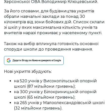
Херсонської ОВА Володимир Клюцевський.
За його словами, для будівництва укриттів
обрали навчальні заклади за понад 30
кілометрів від зони бойових дій. Список склали
зі шкіл у яких максимальна кількість учнів та
вчителів наразі проживає у населеному пункті.
Також на вибір вплинула готовність основної
споруди школи до проведення навчання.
Додати Вгору як бажане джерело в Google
Нові укриття збудують:
на 520 учнів у Високопільській опорній
школі (87 мільйони гривень);
на 300 учнів у Білокриницькій опорній
школі (65 мільйони гривень);
на 265 учнів у Малоолександрівській школі
(32 мільйони гривень).