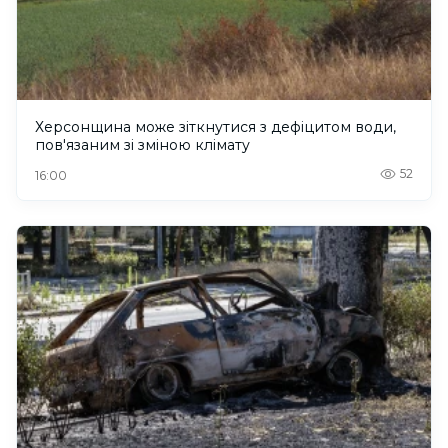
Херсонщина може зіткнутися з дефіцитом води,
пов'язаним зі зміною клімату
52
16:00