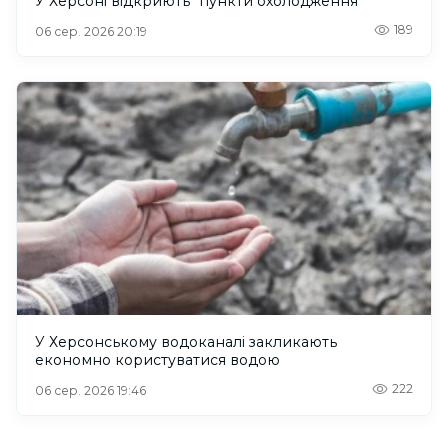
У Херсоні відкриють “пункти охолодження”
189
06 сер. 2026 20:19
У Херсонському водоканалі закликають
економно користуватися водою
222
06 сер. 2026 19:46