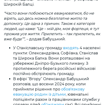
Широкій Балці.
“Часто вони побоюються евакуюватися, бо не
вірять, що десь можна безплатне житло та
допомогу. Це одна з причин. Також є категорія
людей, що каже: “Це – мій дім, моя фортеця, я тут
прожив усе життя. Прилетить – так прилетить, як
вже буде””, –
додав Бабуцький.
У Станіславську громаду
входять
4 населені
пункти: Олександрівка, Софіївка, Станіслав
та Широка Балка. Вони розташовані на
узбережжі Дніпро-Бузького лиману. З
протилежного берега російські військові
постійно обстрілюють громаду.
В ефірі “Вгору”
Олександр Бабуцький
розповів, що восени 2024 року, коли
прийняли рішення про
обов'язкову
евакуацію родин із дітьми
, ювенальні
поліціянти разом із працівниками служби у
справах дітей
об'їжджали
сім'ї. Всі прийомні