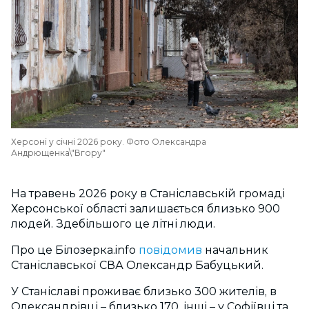
Херсоні у січні 2026 року. Фото Олександра
Андрющенка\"Вгору"
На травень 2026 року в Станіславській громаді
Херсонської області залишається близько 900
людей. Здебільшого це літні люди.
Про це Білозерка.info
повідомив
начальник
Станіславської СВА Олександр Бабуцький.
У Станіславі проживає близько 300 жителів, в
Олександрівці – близько 170, інші – у Софіївці та