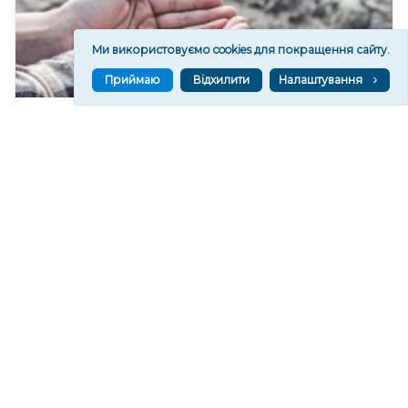
Ми використовуємо cookies для покращення сайту.
Приймаю
Відхилити
Налаштування
У Херсонському водоканалі закликають
економно користуватися водою
222
06 сер. 2026 19:46
Читати ще
МАТЕРІАЛИ ПАРТНЕРІВ