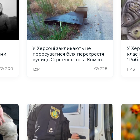
У Херсоні закликають не
У Хер
ини
пересуватися біля перехрестя
клас 
вулиць Стрітенської та Комкова
"Риб
через активність БпЛА
200
228
12:14
11:43