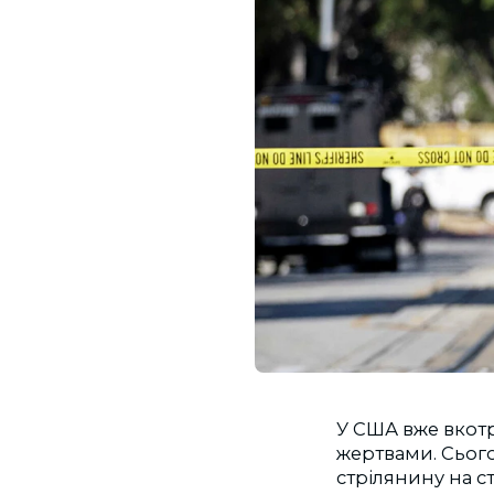
У США вже вкотр
жертвами. Сього
стрілянину на ст