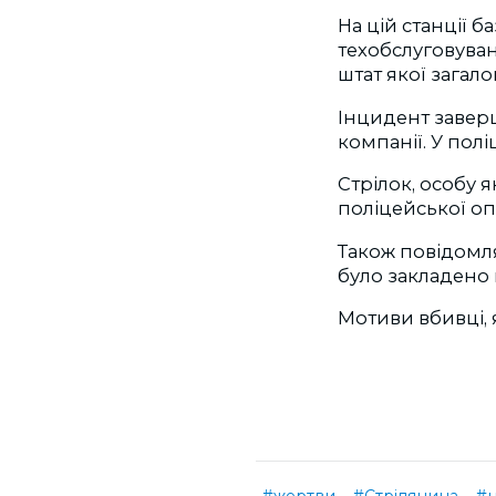
На цій станції 
техобслуговуван
штат якої загало
Інцидент завер
компанії. У пол
Стрілок, особу 
поліцейської оп
Також повідомля
було закладено 
Мотиви вбивці, я