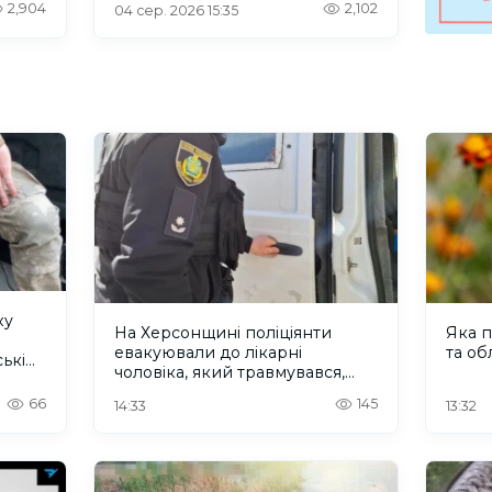
2,904
2,102
04 сер. 2026 15:35
ку
На Херсонщині поліціянти
Яка п
евакуювали до лікарні
та об
ькі
чоловіка, який травмувався,
рятуючись від дрона. ВІДЕО
66
145
14:33
13:32