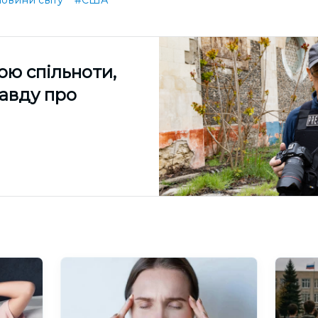
овини світу
#США
ою спільноти,
равду про