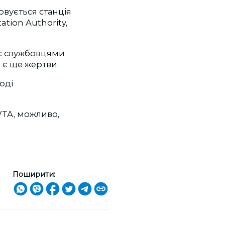
овується станція
tion Authority,
 є службовцями
 є ще жертви.
оді
VTA, можливо,
Поширити: