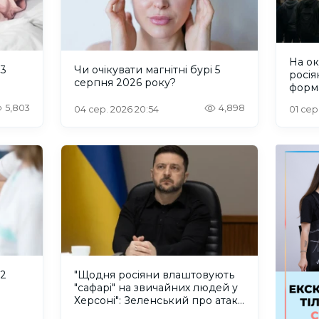
На о
 3
Чи очікувати магнітні бурі 5
росія
серпня 2026 року?
форм
пробл
5,803
4,898
04 сер. 2026 20:54
01 сер
інте
 2
"Щодня росіяни влаштовують
"сафарі" на звичайних людей у
Херсоні": Зеленський про атаку
російського дрона