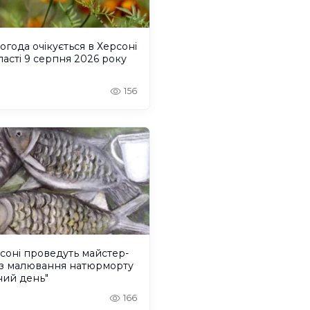
огода очікується в Херсоні
ласті 9 серпня 2026 року
156
соні проведуть майстер-
із малювання натюрморту
ний день"
166