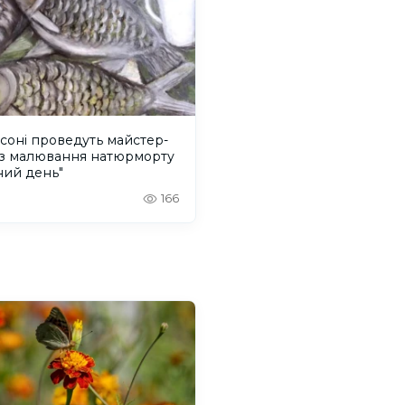
соні проведуть майстер-
із малювання натюрморту
ний день"
166