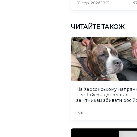
01 сер. 2026 18:21
ЧИТАЙТЕ ТАКОЖ
На Херсонському напрям
пес Тайсон допомагає
зенітникам збивати російс
безпілотники
15:11