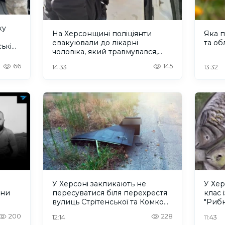
ку
На Херсонщині поліціянти
Яка п
евакуювали до лікарні
та об
ькі
чоловіка, який травмувався,
рятуючись від дрона. ВІДЕО
66
145
14:33
13:32
У Херсоні закликають не
У Хер
ини
пересуватися біля перехрестя
клас 
вулиць Стрітенської та Комкова
"Риб
через активність БпЛА
200
228
12:14
11:43