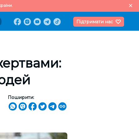
раїни.
Підтримати нас
жертвами:
людей
Поширити: