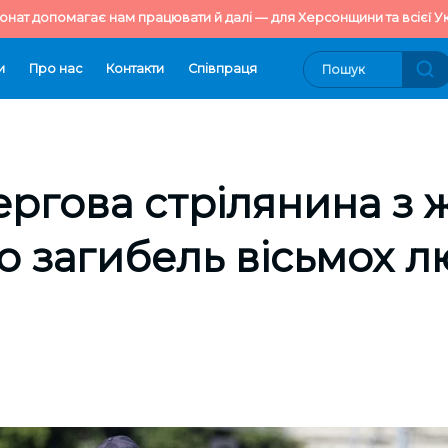
онат допомагає нам працювати й далі — для Херсонщини та всієї Ук
и
Про нас
Контакти
Cпівпраця
ергова стрілянина з 
о загибель вісьмох 