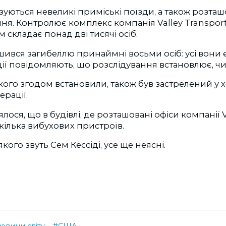
базуються невеликі приміські поїзди, а також розташ
ня. Контролює комплекс компанія Valley Transporta
м складає понад дві тисячі осіб.
шився загибеллю принаймні восьми осіб: усі вони
іції повідомляють, що розслідування встановлює, чи
якого згодом встановили, також був застрелений у х
ерації.
лося, що в будівлі, де розташовані офіси компанії 
кілька вибухових пристроїв.
кого звуть Сем Кессіді, усе ще неясні.