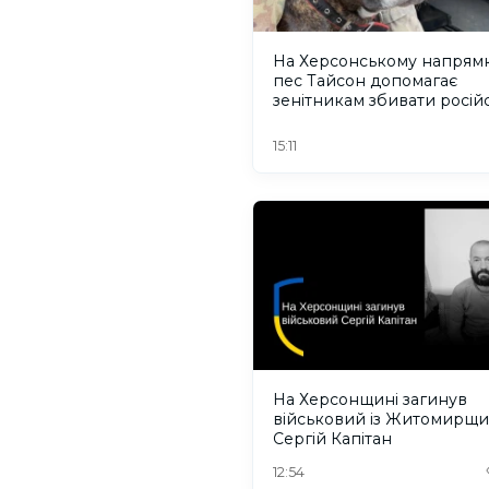
На Херсонському напрям
пес Тайсон допомагає
зенітникам збивати російс
безпілотники
15:11
На Херсонщині загинув
військовий із Житомирщ
Сергій Капітан
12:54