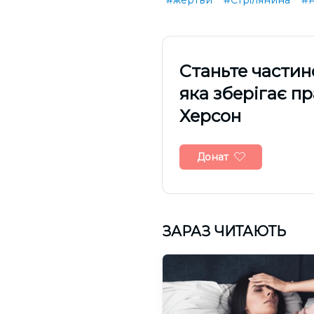
#жертви
#Стрілянина
#н
Cтаньте частин
яка зберігає п
Херсон
Донат
ЗАРАЗ ЧИТАЮТЬ