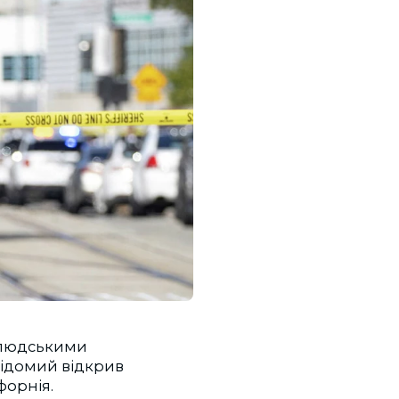
з людськими
відомий відкрив
форнія.