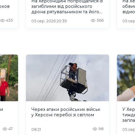
На Херсонщині попрощалися із
На Х
юков
загиблими від російського
обви
дрона рятувальником та його
відмо
сином
списк
435
366
05 сер. 2026 20:39
05 сер
ли
Через атаки російських військ
У Хер
у Херсоні перебої зі світлом
тижде
запла
47
98
08:21
05 сер