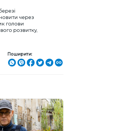
березі
дновити через
ик голови
вого розвитку,
Поширити: