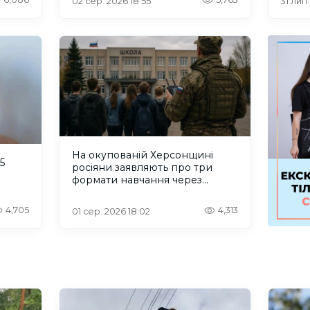
02 сер. 2026 18:55
31 лип
На окупованій Херсонщині
5
росіяни заявляють про три
формати навчання через
проблеми зі світлом та
інтернетом
4,705
4,313
01 сер. 2026 18:02