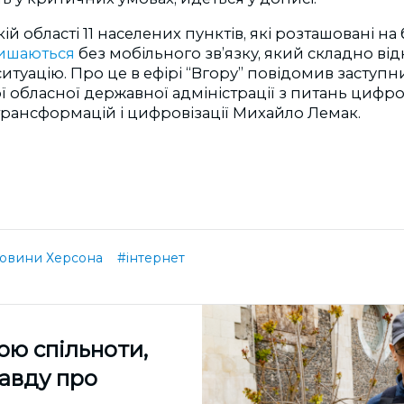
ій області 11 населених пунктів, які розташовані на 
ишаються
без мобільного зв’язку, який складно ві
итуацію. Про це в ефірі “Вгору” повідомив заступн
 обласної державної адміністрації з питань цифро
рансформацій і цифровізації Михайло Лемак.
овини Херсона
#інтернет
ою спільноти,
равду про