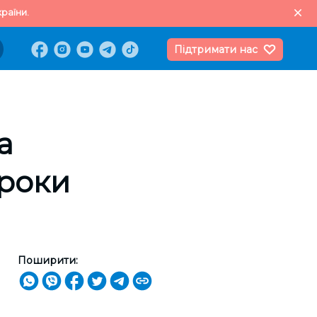
раїни.
Підтримати нас
а
 роки
Поширити: