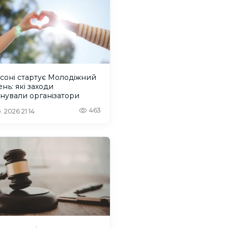
соні стартує Молодіжний
нь: які заходи
нували організатори
463
. 2026 21:14