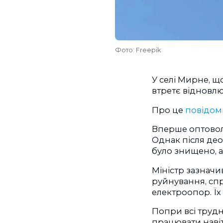
Фото: Freepik
У селі Мирне, щ
втретє відновлю
Про це
повідо
Вперше оптовол
Однак після део
було знищено, 
Міністр зазначи
руйнування, спр
електроопор. Їх
Попри всі трудн
працювати навіт