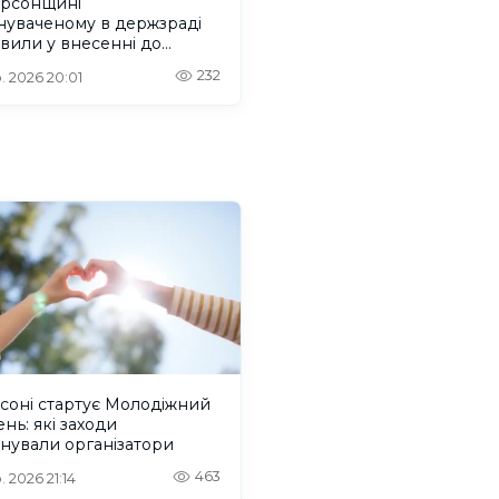
ерсонщині
нуваченому в держзраді
вили у внесенні до
ів на обмін
232
. 2026 20:01
соні стартує Молодіжний
нь: які заходи
нували організатори
463
. 2026 21:14