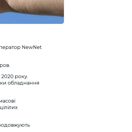
 оператор NewNet
ров.
2020 року.
льки обладнання
масові
цілілих
 продовжують