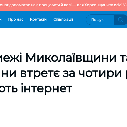
онат допомагає нам працювати й далі — для Херсонщини та всієї Ук
и
Про нас
Контакти
Cпівпраця
 межі Миколаївщини т
и втретє за чотири
ть інтернет