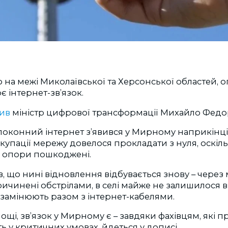
о на межі Миколаївської та Херсонської областей,
є інтернет-зв’язок.
мив
міністр цифрової трансформації Михайло Федо
оконний інтернет з’явився у Мирному наприкінці 
купації мережу довелося прокладати з нуля, оскі
а опори пошкоджені.
в, що нині відновлення відбувається знову – через 
ичинені обстрілами, в селі майже не залишилося в
 замінюють разом з інтернет-кабелями.
ощі, зв’язок у Мирному є – завдяки фахівцям, які
ь у критичних умовах, йдеться у дописі.