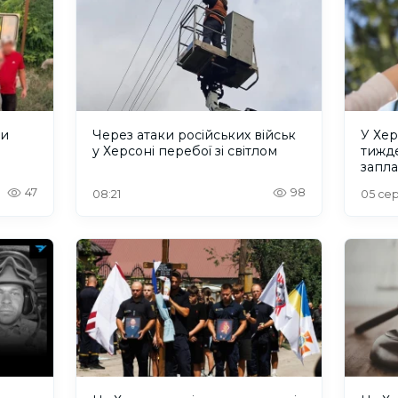
ли
Через атаки російських військ
У Хер
у Херсоні перебої зі світлом
тижде
запла
47
98
08:21
05 сер