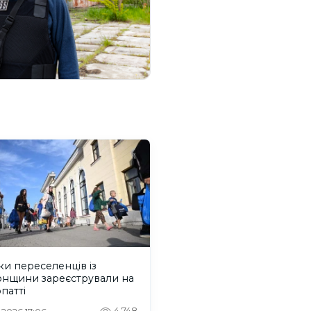
ки переселенців із
онщини зареєстрували на
патті
4,748