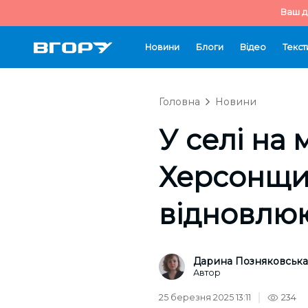
Ваш д
Новини
Блоги
Відео
Текст
Головна
Новини
У селі на
Херсонщин
відновлюю
Дарина Позняковська
Автор
25 березня 2025 13:11
234