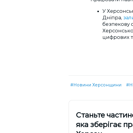
У Херсонськ
Дніпра,
зал
безпекову с
Херсонської
цифрових т
#Новини Херсонщини
#Н
Cтаньте частин
яка зберігає п