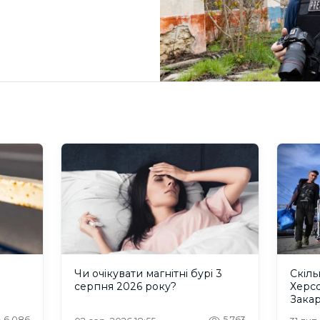
и
Чи очікувати магнітні бурі 3
Скіль
серпня 2026 року?
Херс
Закар
6,086
5,763