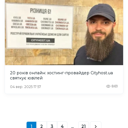
20 років онлайн: хостинг-провайдер Cityhost.ua
святкує ювілей
869
04 вер. 2025 17:57
1
2
3
4
...
21