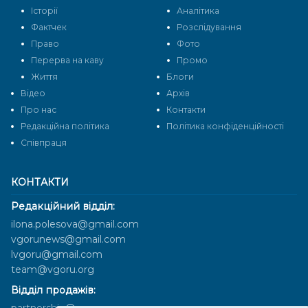
Історії
Аналітика
Фактчек
Розслідування
Право
Фото
Перерва на каву
Промо
Життя
Блоги
Відео
Архів
Про нас
Контакти
Редакційна політика
Політика конфіденційності
Cпівпраця
КОНТАКТИ
Редакційний відділ:
ilona.polesova@gmail.com
vgorunews@gmail.com
lvgoru@gmail.com
team@vgoru.org
Відділ продажів: