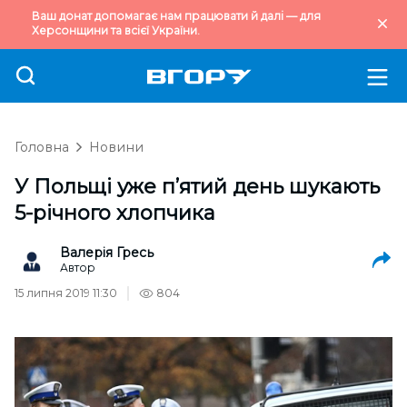
Ваш донат допомагає нам працювати й далі — для
Херсонщини та всієї України.
Головна
Новини
У Польщі уже п’ятий день шукають
5-річного хлопчика
Валерія Гресь
Автор
15 липня 2019 11:30
804