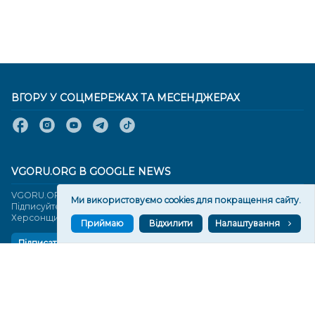
ВГОРУ У СОЦМЕРЕЖАХ ТА МЕСЕНДЖЕРАХ
VGORU.ORG В GOOGLE NEWS
VGORU.ORG в GOOGLE NEWS
Ми використовуємо cookies для покращення сайту.
Підписуйтеся, щоб знати останні новини Херсона та
Херсонщини сьогодні
Приймаю
Відхилити
Налаштування
Підписатися
СТОРІНКИ
Новини
Тексти