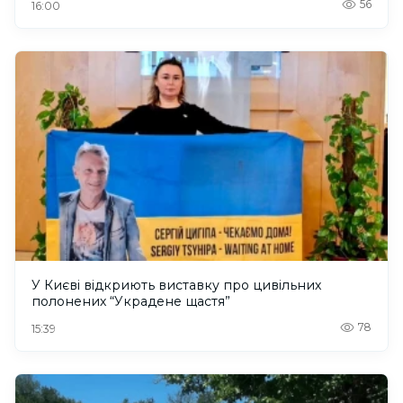
56
16:00
У Києві відкриють виставку про цивільних
полонених “Украдене щастя”
78
15:39